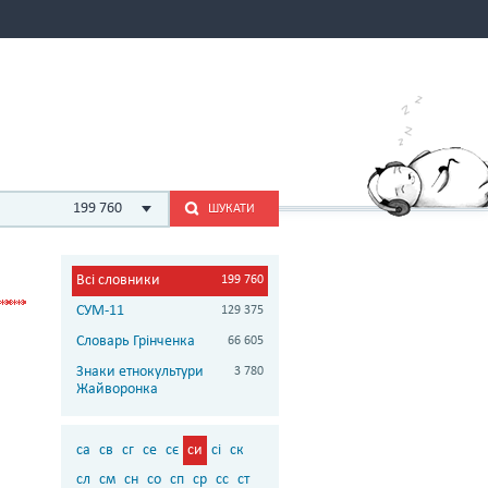
199 760
ШУКАТИ
Всі словники
199 760
СУМ-11
129 375
Словарь Грінченка
66 605
Знаки етнокультури
3 780
Жайворонка
са
св
сг
се
сє
си
сі
ск
сл
см
сн
со
сп
ср
сс
ст