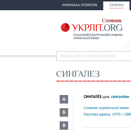
УКРАЇНСЬКА ЛІТЕРАТУРА
СЛОВНИК
СИНГАЛЕЗ
СИНГАЛЕ́З
див.
сингале́зи
.
А
Словник української мови: в 
Б
Наукова думка, 1970—198
В