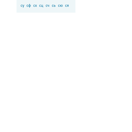
су
сф
сх
сц
сч
сь
сю
ся