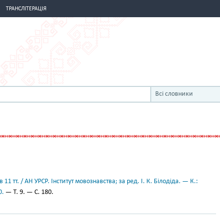
ТРАНСЛІТЕРАЦІЯ
Всі словники
11 тт. / АН УРСР. Інститут мовознавства; за ред. І. К. Білодіда. — К.:
0.
— Т. 9. — С. 180.