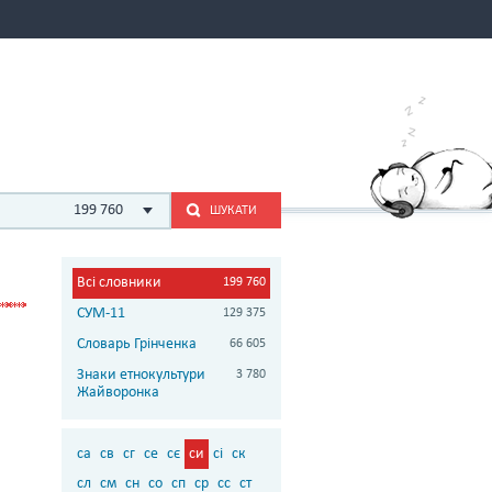
199 760
ШУКАТИ
Всі словники
199 760
СУМ-11
129 375
Словарь Грінченка
66 605
Знаки етнокультури
3 780
Жайворонка
са
св
сг
се
сє
си
сі
ск
сл
см
сн
со
сп
ср
сс
ст