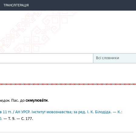
ТРАНСЛІТЕРАЦІЯ
Всі словники
недок.
Пас. до
симулюва́ти
.
11 тт. / АН УРСР. Інститут мовознавства; за ред. І. К. Білодіда. — К.:
0.
— Т. 9. — С. 177.