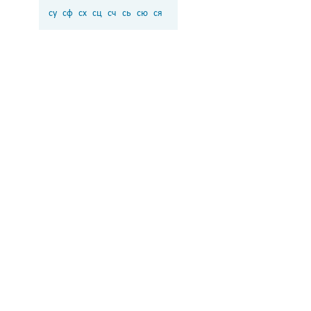
су
сф
сх
сц
сч
сь
сю
ся