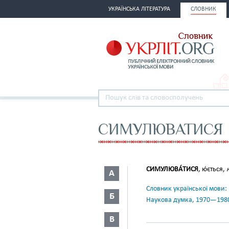
УКРАЇНСЬКА ЛІТЕРАТУРА
СЛОВНИК
СИМУЛЮВАТИСЯ
СИМУЛЮВА́ТИСЯ
, ю́ється,
А
Словник української мови: в 
Б
Наукова думка, 1970—198
В