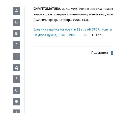
СИМПТОМА́ТИКА
, и,
ж., мед.
Учення про симптоми 
А
хворих.., він опанував симптоматику різних внутрішніх
(Смолич, Прекр. катастр., 1956, 143).
Б
Словник української мови: в 11 тт. / АН УРСР. Інститут
В
Наукова думка, 1970—1980.
— Т. 9. — С. 177.
Г
Поділитись:
Ґ
Д
Е
Є
Ж