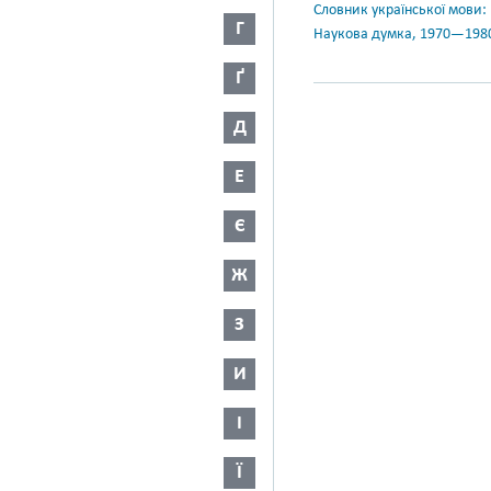
Словник української мови: в 
Г
Наукова думка, 1970—198
Ґ
Д
Е
Є
Ж
З
И
І
Ї