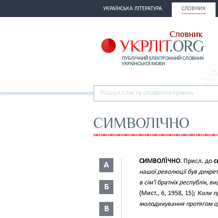
УКРАЇНСЬКА ЛІТЕРАТУРА
СЛОВНИК
СИМВОЛІЧНО
СИМВОЛІ́ЧНО
. Присл. до
с
А
нашої революції був декре
в сім’ї братніх республік, 
Б
(Мист., 6, 1958, 15);
Коли п
молодикування протягом од
В