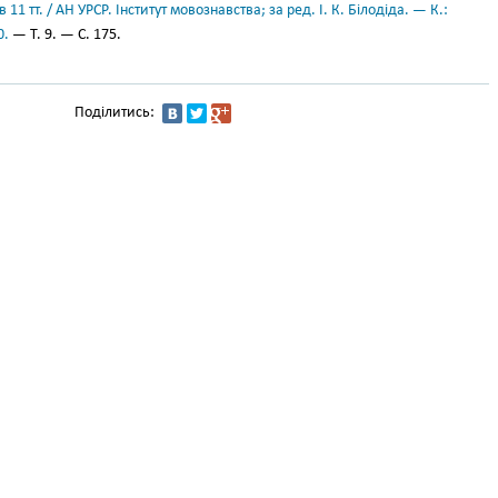
11 тт. / АН УРСР. Інститут мовознавства; за ред. І. К. Білодіда. — К.:
0.
— Т. 9. — С. 175.
Поділитись: