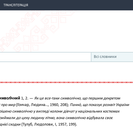
ТРАНСЛІТЕРАЦІЯ
Всі словники
имволі́чний
1, 2. —
Як це все-таки символічно, що першим декретом
т про мир
(Гончар, Людина.., 1960, 208);
Панно́, що показує розквіт України
вирішено символічно у вигляді колони дівчат у національних костюмах
риймали до цеху людину літню, вона символічно відбувала своє
нієї сходки
(Тулуб, Людолови, І, 1957, 199).