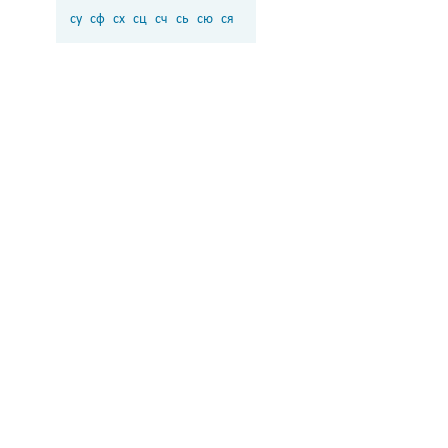
су
сф
сх
сц
сч
сь
сю
ся