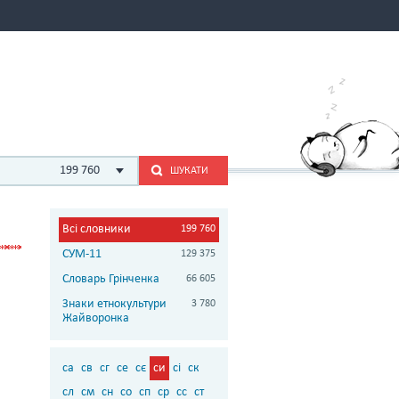
199 760
ШУКАТИ
Всі словники
199 760
СУМ-11
129 375
Словарь Грінченка
66 605
Знаки етнокультури
3 780
Жайворонка
са
св
сг
се
сє
си
сі
ск
сл
см
сн
со
сп
ср
сс
ст