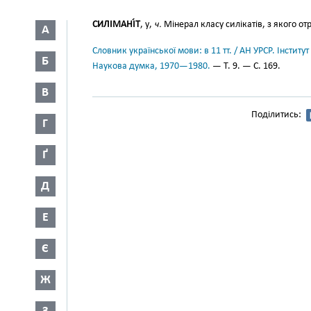
СИЛІМАНІ́Т
, у,
ч.
Мінерал класу силікатів, з якого о
А
Словник української мови: в 11 тт. / АН УРСР. Інститут
Б
Наукова думка, 1970—1980.
— Т. 9. — С. 169.
В
Поділитись:
Г
Ґ
Д
Е
Є
Ж