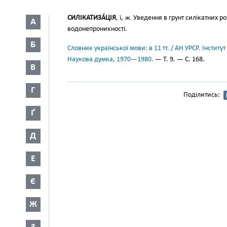
СИЛІКАТИЗА́ЦІЯ
, ї,
ж.
Уведення в грунт силікатних ро
А
водонепроникності.
Б
Словник української мови: в 11 тт. / АН УРСР. Інститут
Наукова думка, 1970—1980.
— Т. 9. — С. 168.
В
Г
Поділитись:
Ґ
Д
Е
Є
Ж