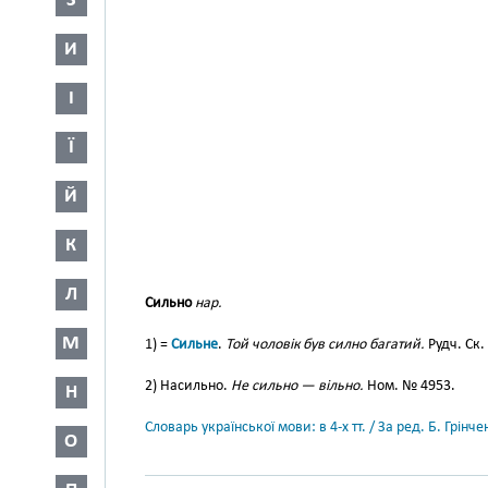
З
И
І
Ї
Й
К
Л
Сильно
нар.
М
1) =
Сильне
.
Той чоловік був силно багатий.
Рудч. Ск. 
2) Насильно.
Не сильно — вільно.
Ном. № 4953.
Н
Словарь української мови: в 4-х тт. / За ред. Б. Грін
О