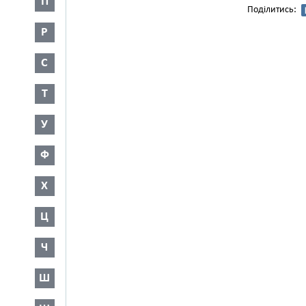
П
Поділитись:
Р
С
Т
У
Ф
Х
Ц
Ч
Ш