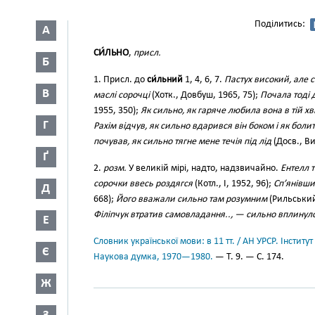
Поділитись:
А
СИ́ЛЬНО
,
присл.
Б
1. Присл. до
си́льний
1, 4, 6, 7.
Пастух високий, але с
В
маслі сорочці
(Хотк., Довбуш, 1965, 75);
Почала тоді 
1955, 350);
Як сильно, як гаряче любила вона в тій х
Г
Рахім відчув, як сильно вдарився він боком і як болит
почував, як сильно тягне мене течія під лід
(Досв., Ви
Ґ
2.
розм.
У великій мірі, надто, надзвичайно.
Ентелл 
сорочки ввесь роздягся
(Котл., І, 1952, 96);
Сп’янівши
Д
668);
Його вважали сильно там розумним
(Рильський,
Філіпчук втратив самовладання.., — сильно вплинуло
Е
Словник української мови: в 11 тт. / АН УРСР. Інститут
Є
Наукова думка, 1970—1980.
— Т. 9. — С. 174.
Ж