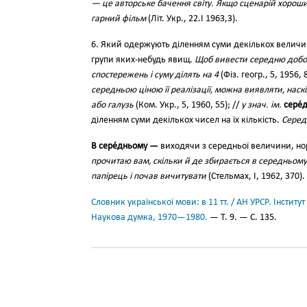
— це авторське бачення світу. Якщо сценарій хорош
гарний фільм
(Літ. Укр., 22.I 1963,3).
6. Який одержують діленням суми декількох величин
групи яких-небудь явищ.
Щоб вивести середню добов
спостережень і суму ділять на 4
(Фіз. геогр., 5, 1956, 
середньою ціною її реалізації, можна виявляти, наскі
або галузь
(Ком. Укр., 5, 1960, 55); //
у знач. ім.
сере́
діленням суми декількох чисел на їх кількість.
Серед
В сере́дньому —
виходячи з середньої величини, н
прочитаю вам, скільки й де збирається в середньому 
папірець і почав вичитувати
(Стельмах, І, 1962, 370).
Словник української мови: в 11 тт. / АН УРСР. Інститут
Наукова думка, 1970—1980.
— Т. 9. — С. 135.