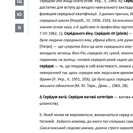
Щ
середню або вищу освіту
(Ком. Укр., 5, 1969, 6);
Сере́
достатню для вступу до вищого навчального закладу
Ю
фахівцем середньої кваліфікації.
З деяких причин, бі
середньої школи
(Коцюб., III, 1956, 233);
Загальноосв
знання основ наук, а й здійснює їх професійну підгот
Я
7.VIІ 1962, 1);
Сере́днього ві́ку; Сере́дніх літ (ро́ків)
— 
була людина середнього віку, убрана убого, але дуж
[Петро] —
іде супротив його од хати середнього віку 
виходить китаєць Ван-Лін, середніх літ, сухий, невел
парканом, на вулиці, чоловік середніх років садив д
сере́днє
— те, що поєднує в собі властивості, ознаки д
невиразний гук, щось середнє між людським криком і
брами
(Л. Укр., II, 1951, 203);
Це було щось середнє мі
міського обивателя
(М. Ю. Тарн., День.., 1963, 28).
∆ Сере́дня вага́; Сере́дня вагова́ катего́рія
— вагова к
штангістів).
5. Який нічим не вирізняється, визначається серед ко
поганий.
Зайвого комізму, до якого так спокушає сер
Саксаганський свідомо уникав, даючи строго характ