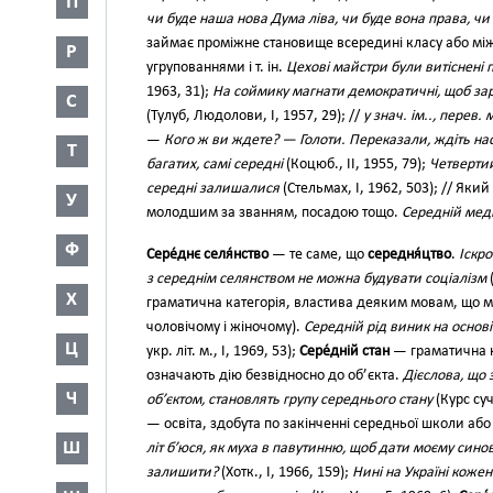
П
чи буде наша нова Дума ліва, чи буде вона права, чи
займає проміжне становище всередині класу або мі
Р
угрупованнями і т. ін.
Цехові майстри були витіснені
1963, 31);
На соймику магнати демократичні, щоб зар
С
(Тулуб, Людолови, І, 1957, 29); //
у знач. ім.., перев. 
—
Кого ж ви ждете? — Голоти. Переказали, ждіть нас,
Т
багатих, самі середні
(Коцюб., II, 1955, 79);
Четвертий
середні залишалися
(Стельмах, І, 1962, 503); // Як
У
молодшим за званням, посадою тощо.
Середній мед
Ф
Сере́днє селя́нство
— те саме, що
середня́цтво
.
Іскро
з середнім селянством не можна будувати соціалізм
Х
граматична категорія, властива деяким мовам, що м
чоловічому і жіночому).
Середній рід виник на основі
Ц
укр. літ. м., I, 1969, 53);
Сере́дній стан
— граматична к
означають дію безвідносно до об’єкта.
Дієслова, що 
Ч
об’єктом, становлять групу середнього стану
(Курс суч
— освіта, здобута по закінченні середньої школи а
Ш
літ б’юся, як муха в павутинню, щоб дати моєму синов
залишити?
(Хотк., І, 1966, 159);
Нині на Україні кожен