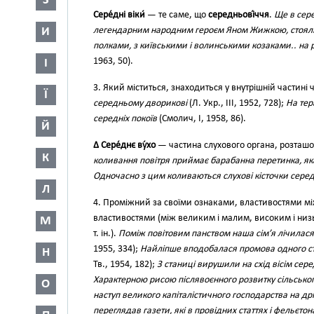
З
Сере́дні віки́
— те саме, що
середньові́ччя
.
Ще в сере
И
легендарним народним героєм Яном Жижкою, стояли 
полками, з київськими і волинськими козаками.. на 
1963, 50).
І
3. Який міститься, знаходиться у внутрішній частині 
Ї
середньому дворикові
(Л. Укр., III, 1952, 728);
На тер
середніх покоїв
(Смолич, І, 1958, 86).
Й
∆ Сере́днє ву́хо
— частина слухового органа, розташ
К
коливання повітря приймає барабанна перетинка, як
Одночасно з цим коливаються слухові кісточки серед
Л
4. Проміжний за своїми ознаками, властивостями 
властивостями (між великим і малим, високим і низ
М
т. ін.).
Поміж повітовим панством наша сім’я лічилася
1955, 334);
Найліпше вподобалася промова одного ст
Н
Тв., 1954, 182);
З станиці вирушили на схід вісім сере
Характерною рисою післявоєнного розвитку сільськог
О
наступ великого капіталістичного господарства на дріб
переглядав газети, які в провідних статтях і фельєтон