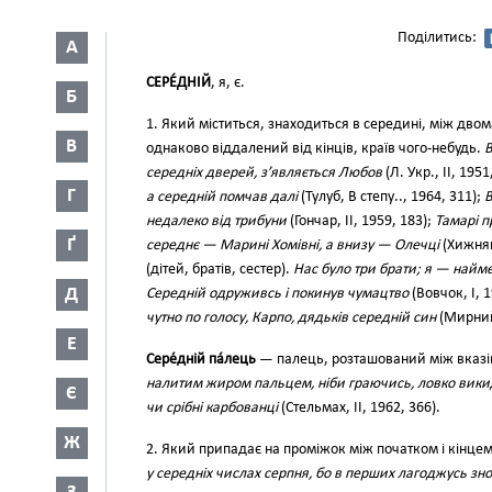
Поділитись:
А
СЕРЕ́ДНІЙ
, я, є.
Б
1. Який міститься, знаходиться в середині, між двом
В
однаково віддалений від кінців, країв чого-небудь.
В
середніх дверей, з’являється Любов
(Л. Укр., II, 1951
Г
а середній помчав далі
(Тулуб, В степу.., 1964, 311);
В
недалеко від трибуни
(Гончар, II, 1959, 183);
Тамарі п
Ґ
середнє — Марині Хомівні, а внизу — Олечці
(Хижняк,
(дітей, братів, сестер).
Нас було три брати; я — найм
Д
Середній одруживсь і покинув чумацтво
(Вовчок, І, 
чутно по голосу, Карпо, дядьків середній син
(Мирний,
Е
Сере́дній па́лець
— палець, розташований між вказі
налитим жиром пальцем, ніби граючись, ловко вик
Є
чи срібні карбованці
(Стельмах, II, 1962, 366).
Ж
2. Який припадає на проміжок між початком і кінцем
у середніх числах серпня, бо в перших лагоджусь зно