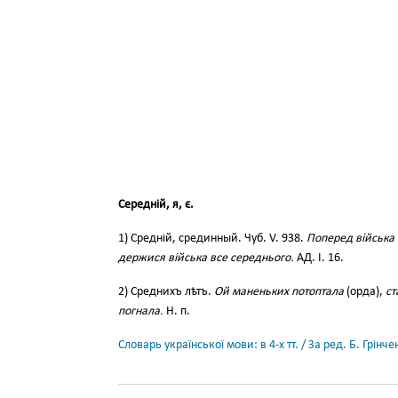
Середній, я, є.
1) Средній, срединный. Чуб. V. 938.
Поперед війська 
держися війська все середнього.
АД. І. 16.
2) Среднихъ лѣтъ.
Ой маненьких потоптала
(орда),
ст
погнала.
Н. п.
Словарь української мови: в 4-х тт. / За ред. Б. Грін