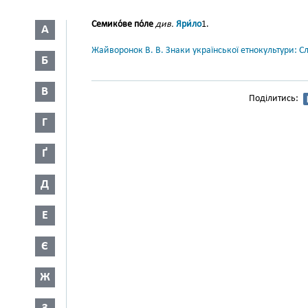
Семико́ве по́ле
див.
Яри́ло
1.
А
Жайворонок В. В. Знаки української етнокультури: С
Б
В
Поділитись:
Г
Ґ
Д
Е
Є
Ж