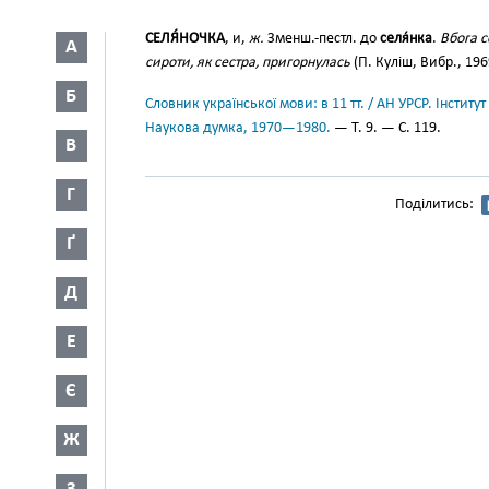
СЕЛЯ́НОЧКА
, и,
ж.
Зменш.-пестл. до
селя́нка
.
Вбога с
А
сироти, як сестра, пригорнулась
(П. Куліш, Вибр., 196
Б
Словник української мови: в 11 тт. / АН УРСР. Інститут
Наукова думка, 1970—1980.
— Т. 9. — С. 119.
В
Г
Поділитись:
Ґ
Д
Е
Є
Ж