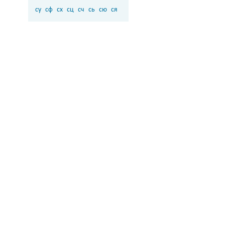
су
сф
сх
сц
сч
сь
сю
ся