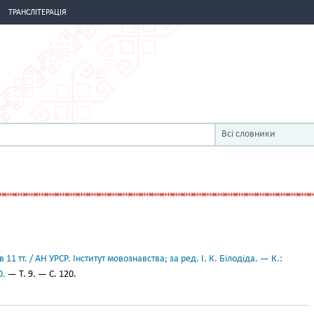
ТРАНСЛІТЕРАЦІЯ
Всі словники
11 тт. / АН УРСР. Інститут мовознавства; за ред. І. К. Білодіда. — К.:
0.
— Т. 9. — С. 120.