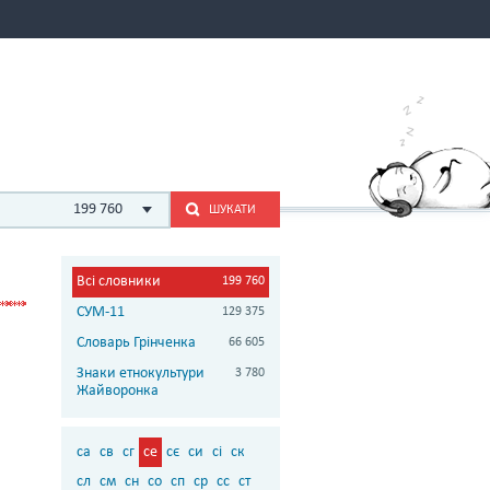
199 760
ШУКАТИ
Всі словники
199 760
СУМ-11
129 375
Словарь Грінченка
66 605
Знаки етнокультури
3 780
Жайворонка
са
св
сг
се
сє
си
сі
ск
сл
см
сн
со
сп
ср
сс
ст