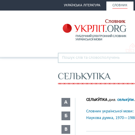
УКРАЇНСЬКА ЛІТЕРАТУРА
СЛОВНИК
СЕЛЬКУПКА
СЕЛЬКУ́ПКА
див.
сельку́пи
.
А
Словник української мови: в 
Б
Наукова думка, 1970—198
В