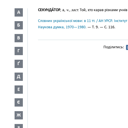
СЕКУНДА́ТОР
, а,
ч., заст.
Той, хто карав різками учнів
А
Словник української мови: в 11 тт. / АН УРСР. Інститут
Б
Наукова думка, 1970—1980.
— Т. 9. — С. 116.
В
Поділитись:
Г
Ґ
Д
Е
Є
Ж