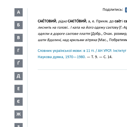
Поділитись:
А
САЄ́ТОВИЙ
,
рідко
САЄТО́ВИЙ
, а, е. Прикм. до
сає́т
і
са
Б
лиснить на голові.. І капа на його одежу саєтову
(Г.-А
одягли в дороге саєтове плаття
(Добр., Очак. розмир,
В
шати Вдалині, над крильми вітряка
(Мас., Побратими
Г
Словник української мови: в 11 тт. / АН УРСР. Інститут
Наукова думка, 1970—1980.
— Т. 9. — С. 14.
Ґ
Д
Е
Є
Ж