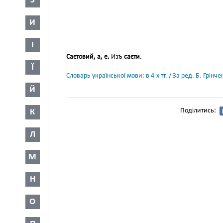
З
И
І
Саєтовий, а, е.
Изъ
саєти
.
Ї
Словарь української мови: в 4-х тт. / За ред. Б. Грін
Й
Поділитись:
К
Л
М
Н
О