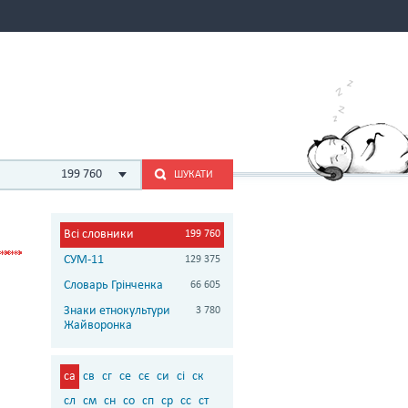
199 760
ШУКАТИ
Всі словники
199 760
СУМ-11
129 375
Словарь Грінченка
66 605
Знаки етнокультури
3 780
Жайворонка
са
св
сг
се
сє
си
сі
ск
сл
см
сн
со
сп
ср
сс
ст