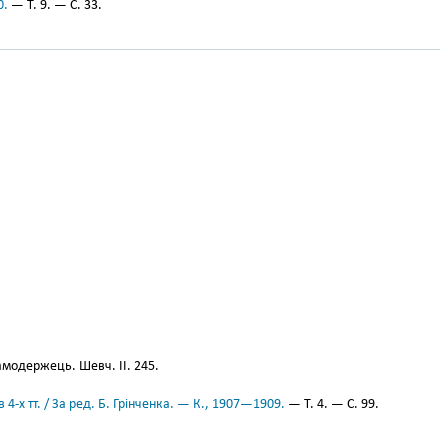
0.
— Т. 9. — С. 33.
модержець. Шевч. ІІ. 245.
 4-х тт. / За ред. Б. Грінченка. — К., 1907—1909.
— Т. 4. — С. 99.