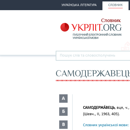
УКРАЇНСЬКА ЛІТЕРАТУРА
СЛОВНИК
САМОДЕРЖАВЕЦ
А
САМОДЕРЖА́ВЕЦЬ
, вця,
ч.,
Б
(Шевч., II, 1963, 405).
В
Словник української мови: в 