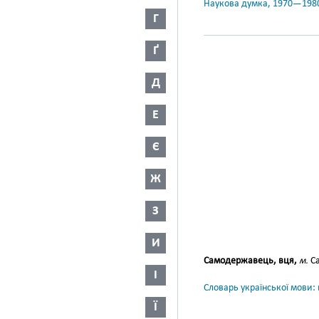
Наукова думка, 1970—198
Г
Ґ
Д
Е
Є
Ж
З
И
Самодержавець, вця,
м.
Са
І
Словарь української мови: в
Ї