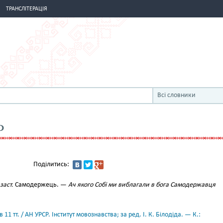
ТРАНСЛІТЕРАЦІЯ
Всі словники
Ь
Поділитись:
 заст.
Самодержець. —
Ач якого Собі ми виблагали в бога Самодержавця
11 тт. / АН УРСР. Інститут мовознавства; за ред. І. К. Білодіда. — К.: