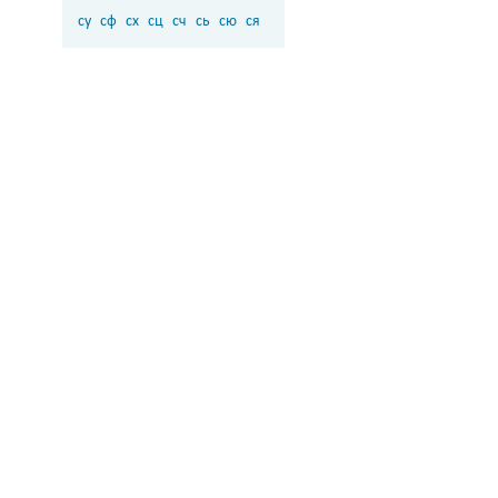
су
сф
сх
сц
сч
сь
сю
ся