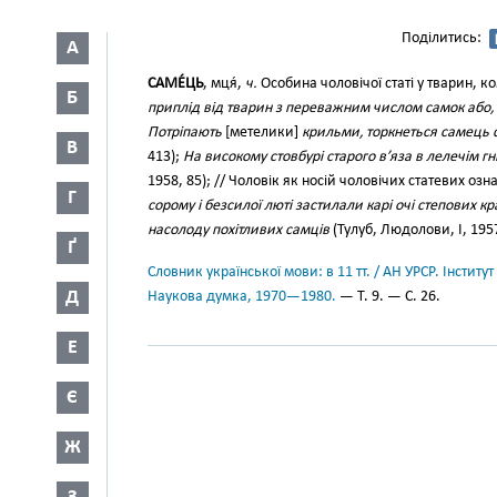
Поділитись:
А
САМЕ́ЦЬ
, мця́,
ч.
Особина чоловічої статі у тварин, ком
Б
приплід від тварин з переважним числом самок або,
Потріпають
[метелики]
крильми, торкнеться самець 
В
413);
На високому стовбурі старого в’яза в лелечім г
1958, 85); // Чоловік як носій чоловічих статевих оз
Г
сорому і безсилої люті застилали карі очі степових к
насолоду похітливих самців
(Тулуб, Людолови, І, 1957
Ґ
Словник української мови: в 11 тт. / АН УРСР. Інститут
Д
Наукова думка, 1970—1980.
— Т. 9. — С. 26.
Е
Є
Ж