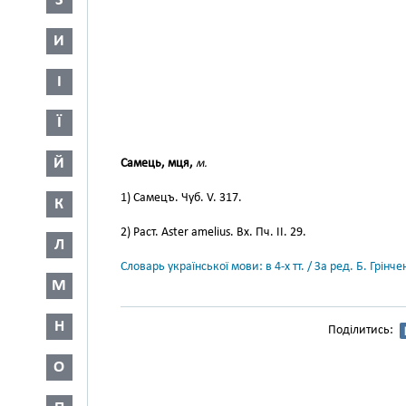
З
И
І
Ї
Й
Самець, мця,
м.
1) Самецъ. Чуб. V. 317.
К
2) Раст. Aster amelius. Вх. Пч. II. 29.
Л
Словарь української мови: в 4-х тт. / За ред. Б. Грін
М
Н
Поділитись:
О