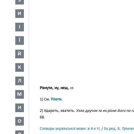
З
И
І
Ї
Й
К
Л
Різнути, ну, неш,
гл.
М
1) См.
Різати
.
Н
2) Ударить, хватить.
Узяв дручок та як різне його по 
68.
О
Словарь української мови: в 4-х тт. / За ред. Б. Грін