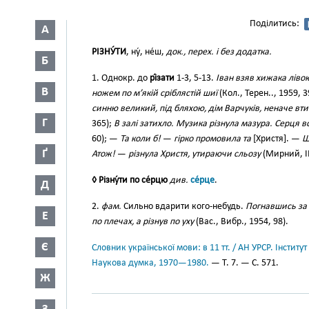
Поділитись:
А
РІЗНУ́ТИ
, ну́, не́ш,
док., перех. і без додатка.
Б
1. Однокр. до
рі́зати
1-3, 5-13.
Іван взяв хижака лівою
В
ножем по м’якій сріблястій шиї
(Кол., Терен.., 1959, 3
синню великий, під бляхою, дім Варчуків, неначе втис
Г
365);
В залі затихло. Музика різнула мазура. Серця 
60); —
Та коли б!
—
гірко промовила та
[Христя]. —
Щ
Ґ
Атож!
—
різнула Христя, утираючи сльозу
(Мирний, III
◊ Різну́ти по се́рцю
див.
се́рце
.
Д
2.
фам.
Сильно вдарити кого-небудь.
Погнавшись за 
Е
по плечах, а різнув по уху
(Вас., Вибр., 1954, 98).
Є
Словник української мови: в 11 тт. / АН УРСР. Інститут
Наукова думка, 1970—1980.
— Т. 7. — С. 571.
Ж