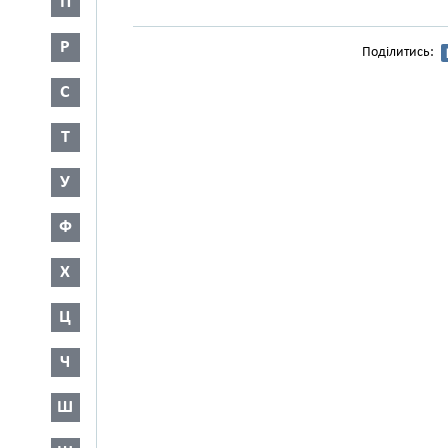
П
Р
Поділитись:
С
Т
У
Ф
Х
Ц
Ч
Ш