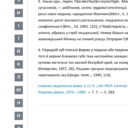
З
3.
тільки одн., перен.
Про мистецтво скульптури.
Май
сучасників,
—
робітників, селян, трудової інтелігенції,
И
риси нової людини, народженої Жовтнем
(Мист., 5, 1
живопис досяг високого узагальнення, поєднуючи вир
І
симфонічності
(Вітч., 10, 1963, 132); // Майстерніст
хлопче, вбравсь у стрій лицарський, Немов боїшся на
Ї
каменярський Міняєш на тонкий різець Петрарки?
(Ф
4. Передній зуб плоскої форми у людини або тварин
Й
того й верхня Блюмова губа така неспокійна завжди
кутніми міститься так званий беззубий край, на яком
К
(Конярство, 1957, 26);
Різцями гризуни перегризають 
перетирають їжу
(Шкідн. поля.., 1949, 114).
Л
Словник української мови: в 11 тт. / АН УРСР. Інститут
М
Наукова думка, 1970—1980.
— Т. 7. — С. 563.
Н
О