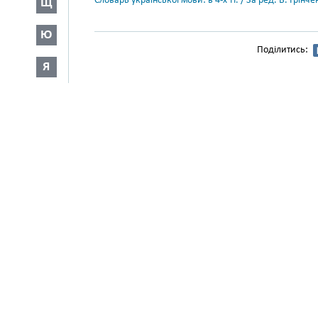
Словарь української мови: в 4-х тт. / За ред. Б. Грін
Щ
Ю
Поділитись:
Я