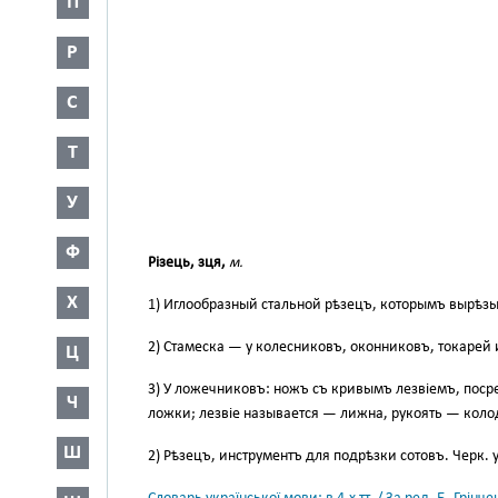
П
Р
С
Т
У
Ф
Різець, зця,
м.
Х
1) Иглообразный стальной рѣзецъ, которымъ вырѣзы
2) Стамеска — у колесниковъ, оконниковъ, токарей и п
Ц
3) У ложечниковъ: ножъ съ кривымъ лезвіемъ, поср
Ч
ложки; лезвіе называется — лижна, рукоять — колодк
Ш
2) Рѣзецъ, инструментъ для подрѣзки сотовъ. Черк. у