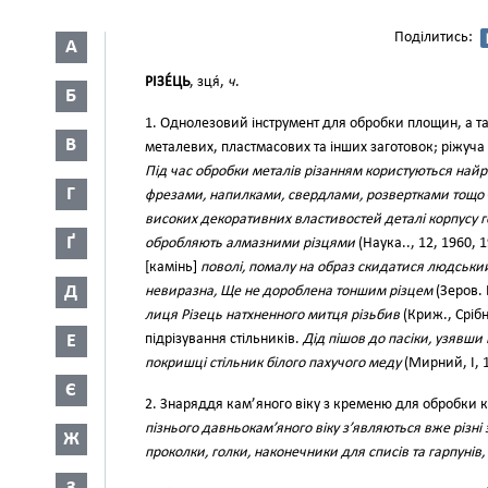
Поділитись:
А
РІЗЕ́ЦЬ
, зця́,
ч
.
Б
1. Однолезовий інструмент для обробки площин, а 
В
металевих, пластмасових та інших заготовок; ріжуча
Під час обробки металів різанням користуються найр
Г
фрезами, напилками, свердлами, розвертками тощо
високих декоративних властивостей деталі корпусу г
Ґ
обробляють алмазними різцями
(Наука.., 12, 1960, 
[камінь]
поволі, помалу на образ скидатися людський,
Д
невиразна, Ще не дороблена тоншим різцем
(Зеров. 
лиця Різець натхненного митця різьбив
(Криж., Срібн
Е
підрізування стільників.
Дід пішов до пасіки, узявши 
покришці стільник білого пахучого меду
(Мирний, І, 1
Є
2. Знаряддя кам’яного віку з кременю для обробки к
пізнього давньокам’яного віку з’являються вже різні 
Ж
проколки, голки, наконечники для списів та гарпунів, р