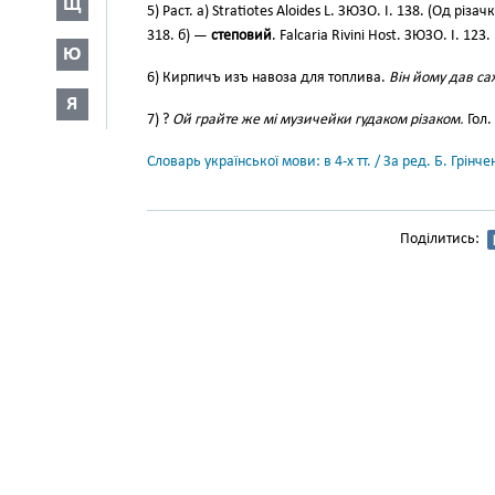
Щ
5) Раст. a) Stratiotes Aloides L. ЗЮЗО. I. 138. (Од різач
318. б) —
степовий
. Falcaria Rivini Host. ЗЮЗО. І. 123.
Ю
6) Кирпичъ изъ навоза для топлива.
Він йому дав са
Я
7) ?
Ой грайте же мі музичейки гудаком різаком.
Гол. 
Словарь української мови: в 4-х тт. / За ред. Б. Грін
Поділитись: