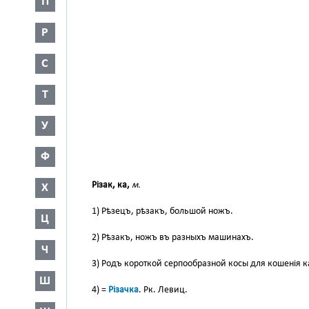
П
Р
С
Т
У
Ф
Різак, ка,
м.
Х
1) Рѣзецъ, рѣзакъ, большой ножъ.
Ц
2) Рѣзакъ, ножъ въ разныхъ машинахъ.
Ч
3) Родъ короткой серпообразной косы для кошенія 
Ш
4) =
Різачка
. Рк. Левиц.