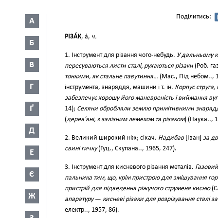
Поділитись:
А
РІЗА́К
, а́,
ч.
Б
1. Інструмент для різання чого-небудь.
У дальньому к
В
пересуваються листи сталі, рухаються різаки
(Роб. газ
тонкими, як стальне павутиння…
(Мас., Під небом.., 
Г
інструмента, знаряддя, машини і т. ін.
Корпус струга,
забезпечує хорошу його маневреність і виймання вугі
Ґ
14);
Селяни обробляли землю примітивними знарядд
(
дерев’яні, з залізним лемехом та різаком
) (Наука.., 
Д
2. Великий широкий ніж; сікач.
Надибав
[Іван]
за д
свині гичку
(Гуц., Скупана.., 1965, 247).
Е
3. Інструмент для кисневого різання металів.
Газовий
Є
пальника тим, що, крім пристрою для змішування гор
пристрій для підведення ріжучого струменя кисню
(С
Ж
апаратуру
—
кисневі різаки для розрізування сталі з
електр.., 1957, 86).