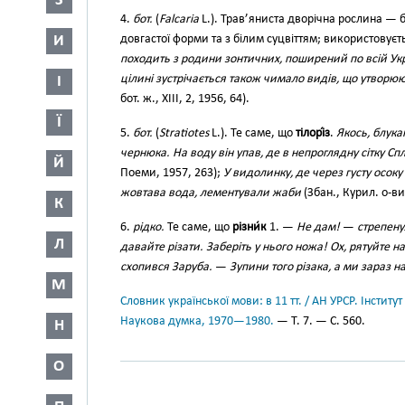
З
4.
бот.
(
Falcaria
L.). Трав’яниста дворічна рослина — 
И
довгастої форми та з білим суцвіттям; використовуєт
походить з родини зонтичних, поширений по всій Укр
цілині зустрічається також чимало видів, що утворю
І
бот. ж., XIII, 2, 1956, 64).
Ї
5.
бот.
(
Stratiotes
L.). Те саме, що
тілорі́з
.
Якось, блука
чернюка. На воду він упав, де в непроглядну сітку Сп
Й
Поеми, 1957, 263);
У видолинку, де через густу осок
жовтава вода, лементували жаби
(Збан., Курил. о-ви
К
6.
рідко.
Те саме, що
різни́к
1. —
Не дам!
—
стрепену
Л
давайте різати. Заберіть у нього ножа! Ох, рятуйте н
схопився Заруба.
—
Зупини того різака, а ми зараз 
М
Словник української мови: в 11 тт. / АН УРСР. Інститут
Наукова думка, 1970—1980.
— Т. 7. — С. 560.
Н
О