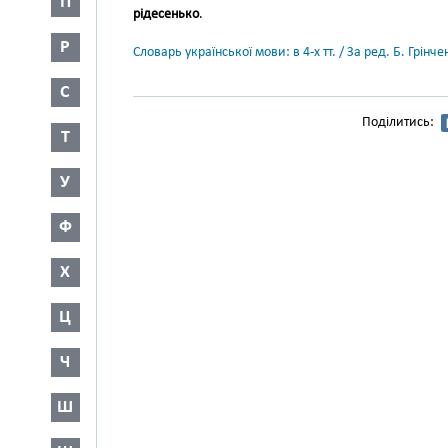
П
рідесенько
.
Р
Словарь української мови: в 4-х тт. / За ред. Б. Грін
С
Поділитись:
Т
У
Ф
Х
Ц
Ч
Ш