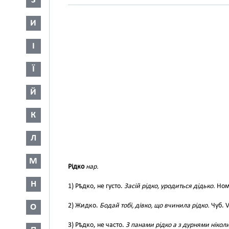
З
И
І
Ї
Й
К
Л
М
Рідко
нар.
Н
1) Рѣдко, не густо.
Засій рідко, уродиться дідько.
Ном
2) Жидко.
Бодай тобі, дівко, що вчинила рідко.
Чуб. V
О
3) Рѣдко, не часто.
З панами рідко а з дурнями ніколи