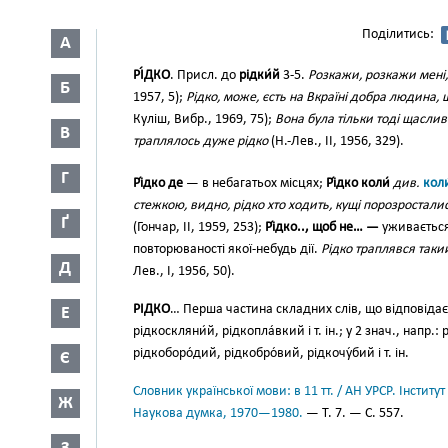
Поділитись:
А
РІ́ДКО
. Присл. до
рідки́й
3-5.
Розкажи, розкажи мені,
Б
1957, 5);
Рідко, може, єсть на Вкраїні добра людина, щ
Куліш, Вибр., 1969, 75);
Вона була тільки тоді щаслива
В
траплялось дуже рідко
(Н.-Лев., II, 1956, 329).
Г
Рі́дко де
— в небагатьох місцях;
Рі́дко коли́
див.
коли
стежкою, видно, рідко хто ходить, кущі порозросталис
Ґ
(Гончар, II, 1959, 253);
Рі́дко.., щоб не… —
уживається
повторюваності якої-небудь дії.
Рідко траплявся таки
Д
Лев., І, 1956, 50).
РІДКО
… Перша частина складних слів, що відповіда
Е
рідкоскляни́й, рідкопла́вкий і т. ін.; у 2 знач., напр.: р
рідкоборо́дий, рідкобро́вий, рідкочу́бий і т. ін.
Є
Словник української мови: в 11 тт. / АН УРСР. Інститут
Ж
Наукова думка, 1970—1980.
— Т. 7. — С. 557.