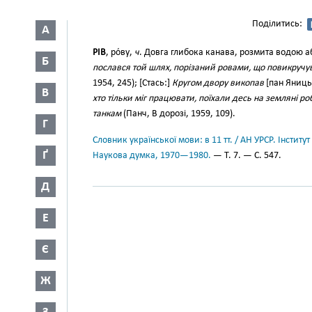
Поділитись:
А
РІВ
, ро́ву,
ч
. Довга глибока канава, розмита водою а
Б
послався той шлях, порізаний ровами, що повикручув
1954, 245); [Стась:]
Кругом двору викопав
[пан Яниц
В
хто тільки міг працювати, поїхали десь на земляні 
танкам
(Панч, В дорозі, 1959, 109).
Г
Словник української мови: в 11 тт. / АН УРСР. Інститут
Ґ
Наукова думка, 1970—1980.
— Т. 7. — С. 547.
Д
Е
Є
Ж