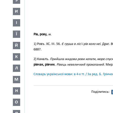
З
И
І
Ї
Рів, рову,
м.
1) Ровъ. ХС. III. 56.
Є груша в лісі і рів коло неї.
Драг. 8
Й
6887.
К
2) Каналъ.
Прийшла жидова рови копати, море спуск
рівчак, рівчик
.
Рівець невеличкий прокопаний.
Мир. 
Л
Словарь української мови: в 4-х тт. / За ред. Б. Грін
М
Н
Поділитись:
О