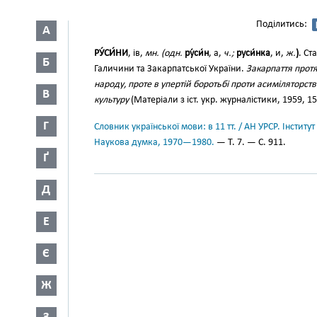
Поділитись:
А
РУ́СИ́НИ
, ів,
мн. (одн.
ру́си́н
, а,
ч.;
руси́нка
, и,
ж.
)
. Ст
Б
Галичини та Закарпатської України.
Закарпаття протя
народу, проте в упертій боротьбі проти асиміляторст
В
культуру
(Матеріали з іст. укр. журналістики, 1959, 15
Г
Словник української мови: в 11 тт. / АН УРСР. Інститут
Наукова думка, 1970—1980.
— Т. 7. — С. 911.
Ґ
Д
Е
Є
Ж