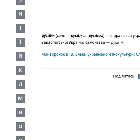
З
И
І
руси́ни
(
оди. ч.
руси́н
, ж.
руси́н­
ка
) — стара назва ук
Ї
Закарпатської України; само­назва —
ру́сичі.
Жайворонок В. В. Знаки української етнокультури: С
Й
К
Поділитись:
Л
М
Н
О