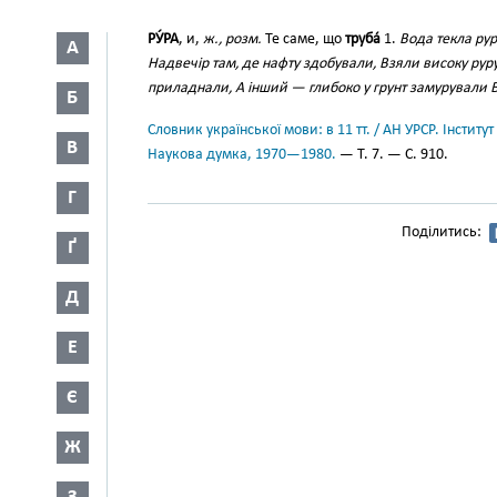
РУ́РА
, и,
ж., розм.
Те саме, що
труба́
1.
Вода текла ру
А
Надвечір там, де нафту здобували, Взяли високу рур
приладнали, А інший — глибоко у грунт замурували
Б
Словник української мови: в 11 тт. / АН УРСР. Інститут
В
Наукова думка, 1970—1980.
— Т. 7. — С. 910.
Г
Поділитись:
Ґ
Д
Е
Є
Ж