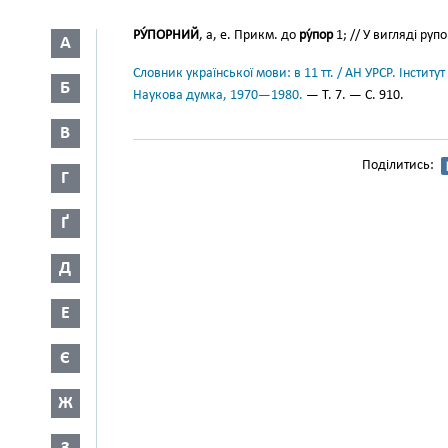
РУ́ПОРНИЙ
, а, е. Прикм. до
ру́пор
1; // У вигляді руп
А
Словник української мови: в 11 тт. / АН УРСР. Інститут
Б
Наукова думка, 1970—1980.
— Т. 7. — С. 910.
В
Поділитись:
Г
Ґ
Д
Е
Є
Ж