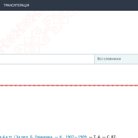
ТРАНСЛІТЕРАЦІЯ
Всі словники
 4-х тт. / За ред. Б. Грінченка. — К., 1907—1909.
— Т. 4. — С. 87.