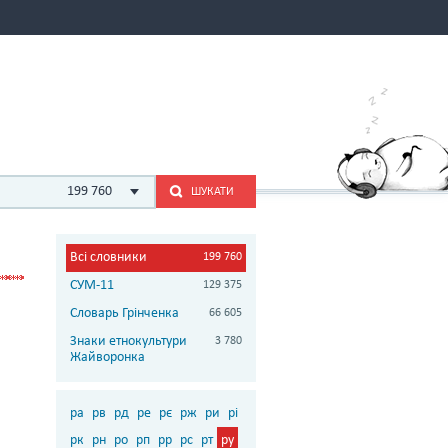
199 760
ШУКАТИ
Всі словники
199 760
СУМ-11
129 375
Словарь Грінченка
66 605
Знаки етнокультури
3 780
Жайворонка
ра
рв
рд
ре
рє
рж
ри
рі
рк
рн
ро
рп
рр
рс
рт
ру