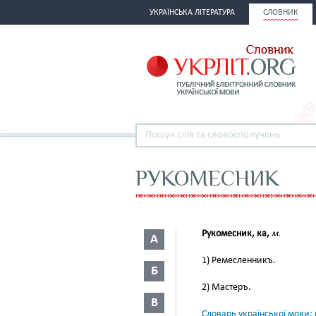
УКРАЇНСЬКА ЛІТЕРАТУРА
СЛОВНИК
РУКОМЕСНИК
Рукомесник, ка,
м.
А
1) Ремесленникъ.
Б
2) Мастеръ.
В
Словарь української мови: в