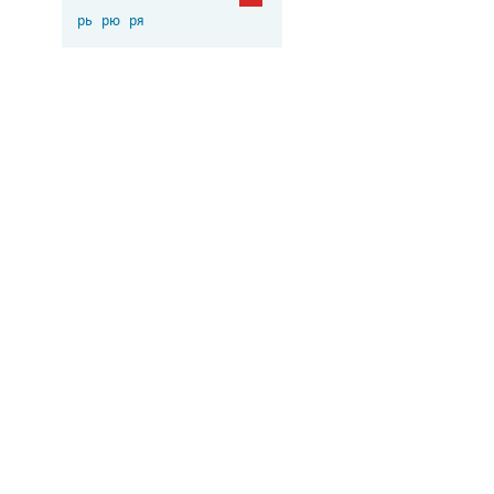
рь
рю
ря