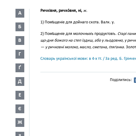
Ричківня, ричко́вня, ні,
ж.
А
1) Помѣщеніе для дойнаго скота. Валк. у.
Б
2) Помѣщеніе для молочныхъ продуктовъ.
Старі пан
В
що-дня божого на степ їздиш, або у льодовню, у рич
— у ричковні молоко, масло, сметана, ґляґанка.
Золот
Г
Словарь української мови: в 4-х тт. / За ред. Б. Грін
Ґ
Поділитись:
Д
Е
Є
Ж