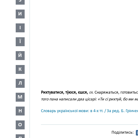
З
И
І
Ї
Й
К
Л
Рихтуватися, ту́юся, єшся,
гл.
Снаряжаться, готовить
М
того пана написали два цісарі: «Ти сі рихтуй, бо ми м
Н
Словарь української мови: в 4-х тт. / За ред. Б. Грін
О
Поділитись: