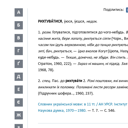
Поділитись:
А
РИХТУВА́ТИСЯ
, у́юся, у́єшся,
недок.
Б
1.
розм.
Готуватися, підготовлятися до чого-небудь.
В
В
насіння жита, бере лопату, рихтується сіяти
(Чорн., Ви
часом так ідуть верховиною, ніби до танцю рихтують
Г
зяті, бач, рихтується,
—
їдко вколов Когут
(Цюпа, Назус
куди-небудь. —
Тихше, донечко, не збуди. Він спить.
Ґ
Стратіон, 1960, 222); —
Зараз ні машин, ні підвід. За
1968, 78).
Д
2.
спец.
Пас. до
рихтува́ти
2.
Різкі поштовхи, які вин
викликати їх поломку. Поламані листи ресори замінюю
Е
(Підручник шофера.., 1960, 237).
Є
Словник української мови: в 11 тт. / АН УРСР. Інститут
Наукова думка, 1970—1980.
— Т. 7. — С. 546.
Ж