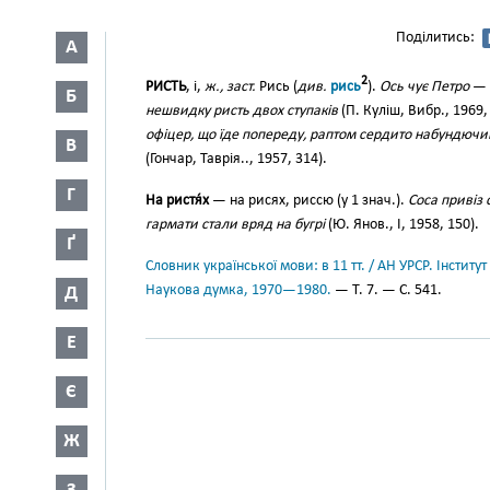
Поділитись:
А
2
РИСТЬ
, і,
ж., заст.
Рись (
див.
рись
).
Ось чує Петро
—
Б
нешвидку ристь двох ступаків
(П. Куліш, Вибр., 1969,
офіцер, що їде попереду, раптом сердито набундючи
В
(Гончар, Таврія.., 1957, 314).
Г
На ристя́х
— на рисях, риссю (у 1 знач.).
Соса привіз
гармати стали вряд на бугрі
(Ю. Янов., І, 1958, 150).
Ґ
Словник української мови: в 11 тт. / АН УРСР. Інститут
Наукова думка, 1970—1980.
— Т. 7. — С. 541.
Д
Е
Є
Ж