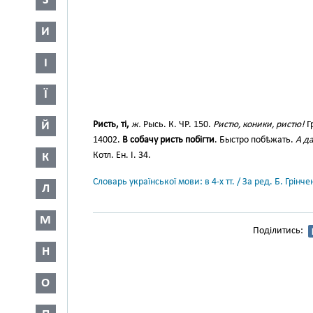
З
И
І
Ї
Ристь, ті,
ж.
Рысь. К. ЧР. 150.
Ристю, коники, ристю!
Гр
Й
14002.
В собачу ристь побігти
. Быстро побѣжать.
А да
Котл. Ен. І. 34.
К
Словарь української мови: в 4-х тт. / За ред. Б. Грін
Л
М
Поділитись:
Н
О