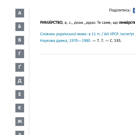
Поділитись:
А
РИМА́РСТВО
, а,
с
.,
розм., рідко.
Те саме, що
лима́рст
Б
Словник української мови: в 11 тт. / АН УРСР. Інститут
В
Наукова думка, 1970—1980.
— Т. 7. — С. 535.
Г
Ґ
Д
Е
Є
Ж