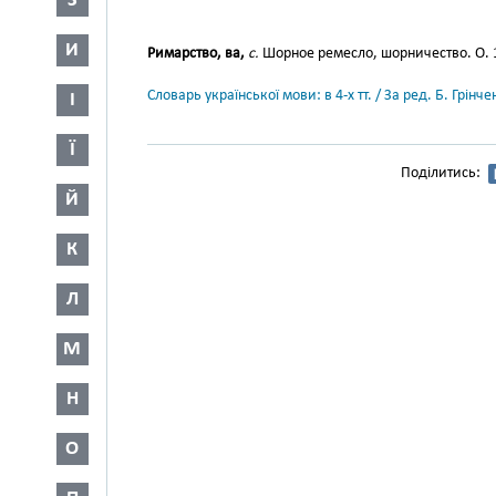
З
И
Римарство, ва,
с.
Шорное ремесло, шорничество. О. 18
Словарь української мови: в 4-х тт. / За ред. Б. Грін
І
Ї
Поділитись:
Й
К
Л
М
Н
О