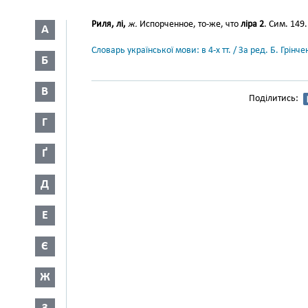
Риля, лі,
ж.
Испорченное, то-же, что
ліра 2
. Сим. 149.
А
Словарь української мови: в 4-х тт. / За ред. Б. Грін
Б
В
Поділитись:
Г
Ґ
Д
Е
Є
Ж