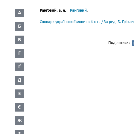
Ранґовий, а, е.
=
Ранговий
.
А
Словарь української мови: в 4-х тт. / За ред. Б. Грін
Б
В
Поділитись:
Г
Ґ
Д
Е
Є
Ж