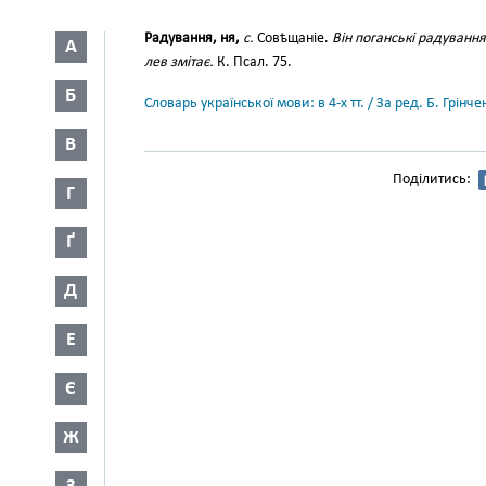
Радування, ня,
с.
Совѣщаніе.
Він поганські радування
А
лев змітає.
К. Псал. 75.
Б
Словарь української мови: в 4-х тт. / За ред. Б. Грін
В
Поділитись:
Г
Ґ
Д
Е
Є
Ж