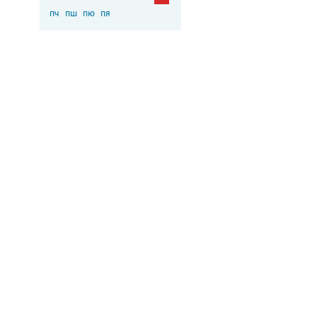
пч
пш
пю
пя