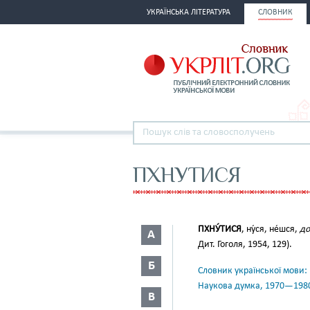
УКРАЇНСЬКА ЛІТЕРАТУРА
СЛОВНИК
ПХНУТИСЯ
ПХНУ́ТИСЯ
, ну́ся, не́шся,
до
А
Дит. Гоголя, 1954, 129).
Б
Словник української мови: в 
Наукова думка, 1970—198
В