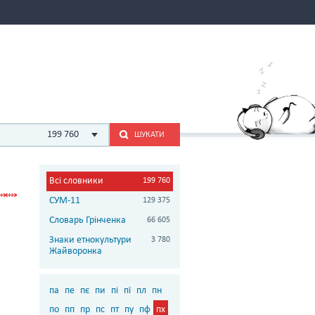
199 760
ШУКАТИ
Всі словники
199 760
СУМ-11
129 375
Словарь Грінченка
66 605
Знаки етнокультури
3 780
Жайворонка
па
пе
пє
пи
пі
пї
пл
пн
по
пп
пр
пс
пт
пу
пф
пх