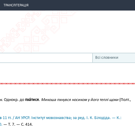
ТРАНСЛІТЕРАЦІЯ
Всі словники
к.
Однокр. до
пха́тися
.
Микоша пхнувся носиком у його теплі щоки
(Полт.,
11 тт. / АН УРСР. Інститут мовознавства; за ред. І. К. Білодіда. — К.:
0.
— Т. 7. — С. 414.