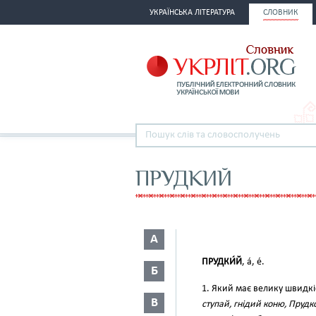
УКРАЇНСЬКА ЛІТЕРАТУРА
СЛОВНИК
ПРУДКИЙ
А
ПРУДКИ́Й
, а́, е́.
Б
1. Який має велику швидкіст
В
ступай, гнідий коню, Пруд