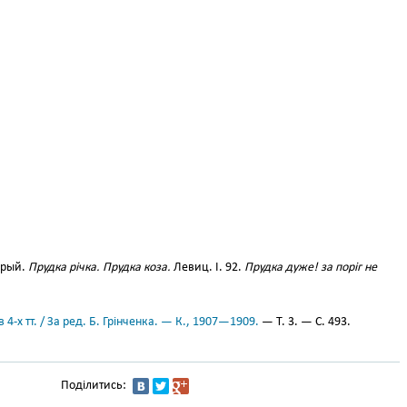
орый.
Прудка річка. Прудка коза.
Левиц. І. 92.
Прудка дуже! за поріг не
 4-х тт. / За ред. Б. Грінченка. — К., 1907—1909.
— Т. 3. — С. 493.
Поділитись: