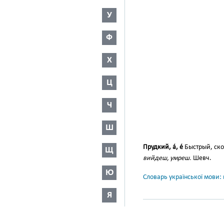
У
Ф
Х
Ц
Ч
Ш
Прудкий, а́, е́
Быстрый, ск
Щ
вийдеш, умреш.
Шевч.
Ю
Словарь української мови: в
Я