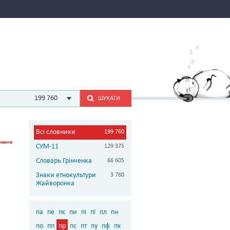
199 760
ШУКАТИ
Всі словники
199 760
СУМ-11
129 375
Словарь Грінченка
66 605
Знаки етнокультури
3 780
Жайворонка
па
пе
пє
пи
пі
пї
пл
пн
по
пп
пр
пс
пт
пу
пф
пх