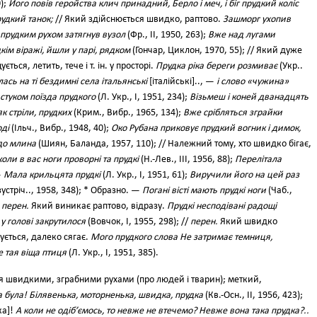
0);
Його повів геройства клич принадний, Берло і меч, і біг прудкий коліс
удкий танок;
// Який здійснюється швидко, раптово.
Зашморг ухопив
 прудким рухом затягнув вузол
(Фр., II, 1950, 263);
Вже над лугами
дкім віражі, йшли у парі, рядком
(Гончар, Циклон, 1970, 55); // Який дуже
ться, летить, тече і т. ін. у просторі.
Прудка ріка береги розмиває
(Укр..
ась на ті бездимні села італьянські
[італійські].., —
і слово «чужина»
стуком поїзда прудкого
(Л. Укр., І, 1951, 234);
Візьмеш і коней дванадцять
к стріли, прудких
(Крим., Вибр., 1965, 134);
Вже срібляться зграйки
оді
(Ільч., Вибр., 1948, 40);
Око Рубана приковує прудкий вогник і димок,
до млина
(Шиян, Баланда, 1957, 110); // Належний тому, хто швидко бігає,
коли в вас ноги проворні та прудкі
(Н.-Лев., III, 1956, 88);
Перелітала
—
Мала крильцята прудкі
(Л. Укр., І, 1951, 61);
Виручили його на цей раз
стріч.., 1958, 348); * Образно. —
Погані вісті мають прудкі ноги
(Чаб.,
/
перен.
Який виникає раптово, відразу.
Прудкі несподівані радощі
 у голові закрутилося
(Вовчок, І, 1955, 298); //
перен.
Який швидко
ється, далеко сягає.
Мого прудкого слова Не затримає темниця,
е тая віща птиця
(Л. Укр., І, 1951, 385).
я швидкими, зграбними рухами (про людей і тварин); меткий,
ка була! Білявенька, моторненька, швидка, прудка
(Кв.-Осн., II, 1956, 423);
ка]!
А коли не одіб’ємось, то невже не втечемо? Невже вона така прудка?..