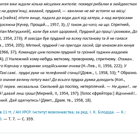
игея вже ждали кілька місцевих жителів: похмурі рибалки в зюйдвестках
 на дерев’янці, жвавий, прудкий,
—
хвилини не міг встояти на місці
а
[чайка]
літати вище, падала до води далі від катера, а над матросами
едосяжна
(Кучер, Прощай.., 1957, 3); //
також до чого, на що.
Спритний,
пан Мигуцький],
коли був хлоп здоровий, Прудкий до праці і розмови, До
X, 1954, 273);
Я завсіди був прудкий на всяку постанову та й не гаявся
в., 1954, 205);
Меткий, прудкий і на пригоди ласий, Ще юнаком він кинув
1966, 37);
Командує цим полком прудкий та грізний таджик-академік
 404); // Належний кому-небудь меткому, проворному, спритному.
Отаман..
ого Корчаку з прудкими злодійськими очима
(Н.-Лев., II, 1956, 222);
У
акі самі.. прудкі руки на телефонній станції
(Довж., І, 1958, 53); * Образно.
о знання велику потугу має! До всього прудка думка доходить
(Коп.,
//
перев. несхвальна.
Схильний до поспіху, нетерплячий. —
Не дуже!.. не
й! давай лиш гроші
(Мирний, II, 1954, 197); [Голос єфрейтора:]
Відчиняй!
..
дкий. Дай одягнутись!
(Дмит., Драм. тв., 1958, 18).
11 тт. / АН УРСР. Інститут мовознавства; за ред. І. К. Білодіда. — К.:
0.
— Т. 7. — С. 359.