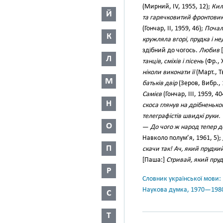
(Мирний, IV, 1955, 12);
Кил
Й
та гарячковитий фронтовик
(Гончар, II, 1959, 46);
Почал
К
кружляла вгорі, прудка і н
здібний до чогось.
Любив
[
Л
танців, сміхів і пісень
(Фр., 
ніколи виконати її
(Март., Т
М
батьків двір
(Зеров, Вибр., 
Самієв
(Гончар, III, 1959,
Н
скоса глянув на дрібненьк
телеграфістів швидкі руки. Т
О
—
До чого ж народ тепер д
Навколо полум’я, 1961, 5); 
П
скачи так! Ач, який прудки
[Паша:]
Стривай, який пру
Р
Словник української мови: в 
Наукова думка, 1970—198
С
Т