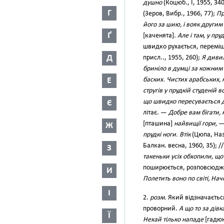
душно
(Коцюб., І, 1955, 34
Г
(Зеров, Вибр., 1966, 77);
Пр
його за шию, і вояк другим
Ґ
[каченята].
Але і там, у пру
швидко рухається, переміщує
Д
присл.., 1955, 260);
Я дивил
бриніло в думці за кожним 
Е
баских. Чистих арабських, я
стругів у прудкій студеній в
що швидко пересувається 
Є
літає. —
Добре вам бігати, 
[пташина]
найвищії гори,
Ж
прудкі ноги. Втік
(Цюпа, Назу
Балкан. весна, 1960, 35); /
З
такеньки усіх обхопили, що
поширюється, розповсюджу
И
Полетить воно по світі, Нач
І
2.
розм.
Який відзначаєтьс
проворний.
А що то за дів
Ї
Нехай тілько нападе
[гадю