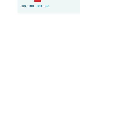
пч
пш
пю
пя