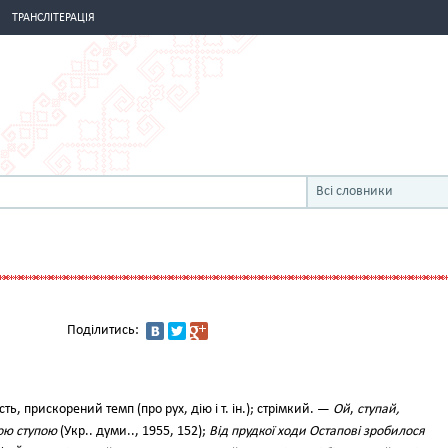
ТРАНСЛІТЕРАЦІЯ
Всі словники
Поділитись:
ь, прискорений темп (про рух, дію і т. ін.); стрімкий. —
Ой
,
ступай,
кою ступою
(Укр.. думи.., 1955, 152);
Від прудкої ходи Остапові зробилося