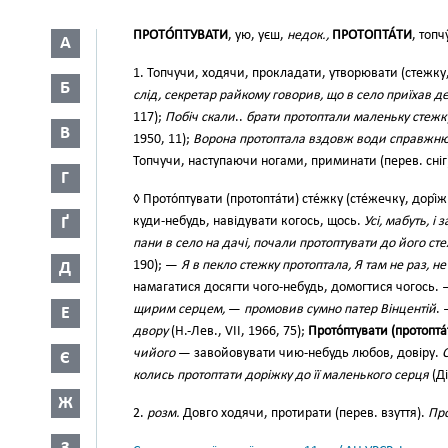
ПРОТО́ПТУВАТИ
, ую, уєш,
недок.,
ПРОТОПТА́ТИ
, топч
А
1. Топчучи, ходячи, прокладати, утворювати (стежку, до
Б
слід, секретар райкому говорив, що в село приїхав д
117);
Побіч скали
..
брати протоптали маленьку стежку
В
1950, 11);
Ворона протоптала вздовж води справжн
Топчучи, наступаючи ногами, приминати (перев. сніг
Г
◊ Прото́птувати (протопта́ти) сте́жку (сте́жечку, дорі́
Ґ
куди-небудь, навідувати когось, щось.
Усі, мабуть, і
пани в село на дачі, почали протоптувати до його 
190); —
Я в пекло стежку протоптала, Я там не раз, н
Д
намагатися досягти чого-небудь, домогтися чогось.
щирим серцем,
—
промовив сумно патер Вінцентій
.
Е
двору
(Н.-Лев., VII, 1966, 75);
Прото́птувати (протопта́
чийого
— завойовувати чию-небудь любов, довіру.
Є
колись протоптати доріжку до її маленького серця
(Ді
Ж
2.
розм.
Довго ходячи, протирати (перев. взуття).
Про