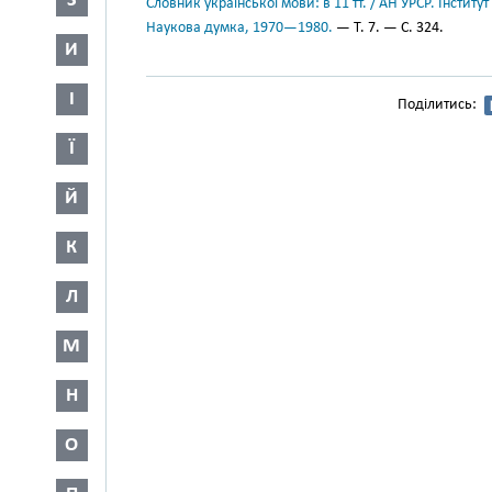
З
Словник української мови: в 11 тт. / АН УРСР. Інститут
Наукова думка, 1970—1980.
— Т. 7. — С. 324.
И
І
Поділитись:
Ї
Й
К
Л
М
Н
О