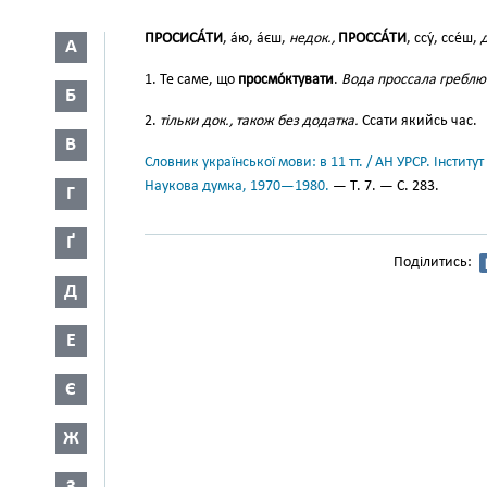
ПРОСИСА́ТИ
, а́ю, а́єш,
недок.,
ПРОССА́ТИ
, ссу́, ссе́ш,
д
А
1. Те саме, що
просмо́ктувати
.
Вода проссала греблю
Б
2.
тільки док., також без додатка.
Ссати якийсь час.
В
Словник української мови: в 11 тт. / АН УРСР. Інститут
Наукова думка, 1970—1980.
— Т. 7. — С. 283.
Г
Ґ
Поділитись:
Д
Е
Є
Ж