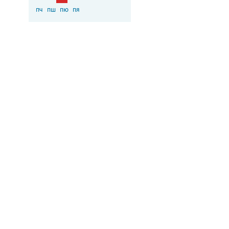
пч
пш
пю
пя