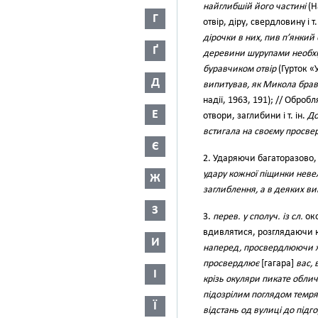
найглибшій його частині
(Н
Г
отвір, діру, свердловину і т.
дірочки в них, пив п’янкий
Ґ
деревини шурупами необхі
буравчиком отвір
(Гурток «У
Д
випитував, як Микола брав 
надії, 1963, 191); // Обро
Е
отвори, заглибини і т. ін.
До
встигала на своєму просве
Є
2. Ударяючи багаторазово, р
удару кожної піщинки невели
Ж
заглиблення, а в деяких в
З
3.
перев. у сполуч. із сл.
око
вдивлятися, розглядаючи к
И
наперед, просвердлюючи 
просвердлює
[гагара]
вас, 
І
крізь окуляри пикате обли
підозрілим поглядом темря
Ї
відстань од вулиці до підг