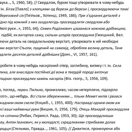
аука.., 5, 1960, 58); // Свердлом, буром тощо утворювати в чому-небудь
 ін.
Бігав
[Павло]
з хлопцями од берези до берези і, просвердлюючи тонкі
 березовий сік
(Петльов., Хотинці, 1949, 186);
При з’єднанні деталей з
дно під кожний з них заздалегідь просвердлити свердлом або
мілі руки..», 1955, 64);
Семен Родіонович цікавився кожною дрібницею,
підбій, як вигортав сажу, скільки шпурів просвердлив
(Гжицький, Вел.
бляючи деталь на свердлильному верстаті, утворювати в ній необхідні
ки верстат Стьопи, пущений на самохід, обробляв велику деталь, Таня
рдлити десяток деталей дрібніших
(Донч., VI, 1957, 161).
обити в чому-небудь наскрізний отвір, заглибину, виїмку і т. ін.
Сила
ка, але внаслідок постійної дії вона в твердій породі виточує
ипадках просвердлює камінь наскрізь
(Фіз. геогр., 5, 1956, 109).
, погляд,
перен.
Пильно, пронизливо, часом нетерпляче, підозріло
ого-, що-небудь.
Всі стали обережними
..,
тільки Мемет кипів і рвався
жадним оком скелю
(Коцюб., І, 1955, 400);
Насправді одним оком аж
всі ваші найменші рухи
(Вишня, II, 1956, 179);
Отець Макарій просвердлив
ччя сотника
(Рибак, Переясл. Рада, 1953, 30);
Ще просвердливши
ву, Антон Іванович, як у молодості, скрадливими стрибками долає
ородця
(Стельмах, Правда.., 1961, 105); // Дивитися, пронизуючи або