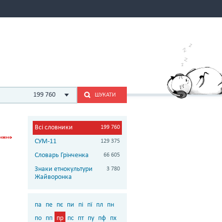
199 760
ШУКАТИ
Всі словники
199 760
СУМ-11
129 375
Словарь Грінченка
66 605
Знаки етнокультури
3 780
Жайворонка
па
пе
пє
пи
пі
пї
пл
пн
по
пп
пр
пс
пт
пу
пф
пх