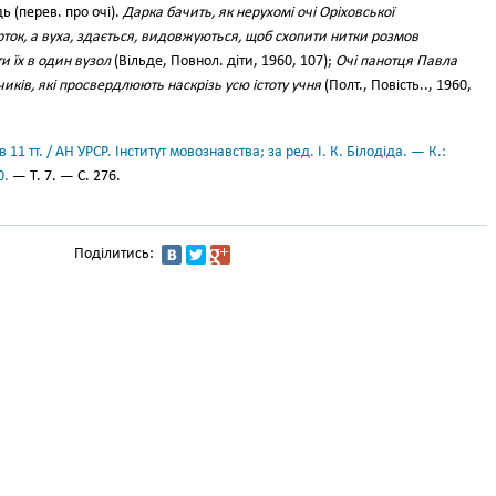
 (перев. про очі).
Дарка бачить, як нерухомі очі Оріховської
ок, а вуха, здається, видовжуються, щоб схопити нитки розмов
ти їх в один вузол
(Вільде, Повнол. діти, 1960, 107);
Очі панотця Павла
чиків, які просвердлюють наскрізь усю істоту учня
(Полт., Повість.., 1960,
11 тт. / АН УРСР. Інститут мовознавства; за ред. І. К. Білодіда. — К.:
0.
— Т. 7. — С. 276.
Поділитись: