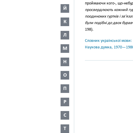
проймаючи кого-, що-небудь
Й
просвердлюють кожний гурт
поодиноких гуртків і зв’яза
К
були подібні до двох бурав
198).
Л
Словник української мови: в 
Наукова думка, 1970—198
М
Н
О
П
Р
С
Т