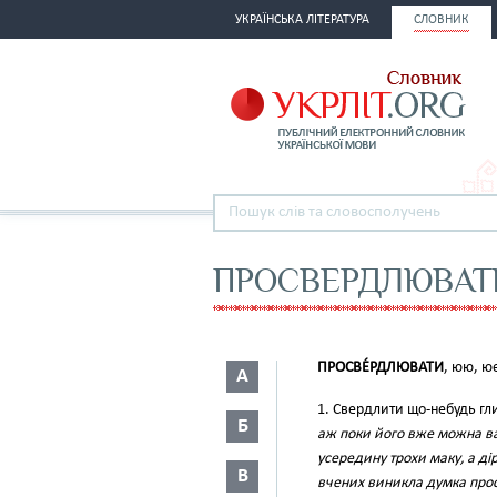
УКРАЇНСЬКА ЛІТЕРАТУРА
СЛОВНИК
ПРОСВЕРДЛЮВАТ
ПРОСВЕ́РДЛЮВАТИ
, юю, ю
А
1. Свердлити що-небудь гл
Б
аж поки його вже можна в
усередину трохи маку, а ді
В
вчених виникла думка про