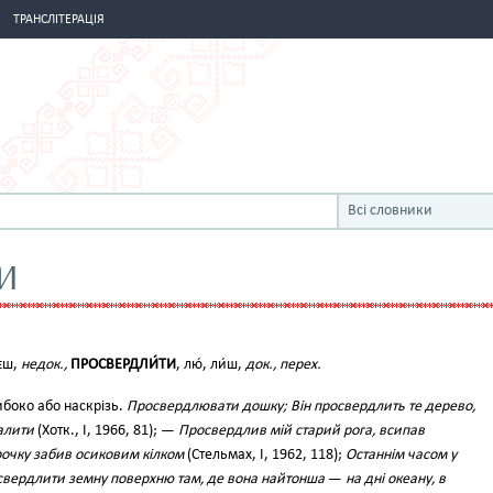
ТРАНСЛІТЕРАЦІЯ
Всі словники
И
єш,
недок.,
ПРОСВЕРДЛИ́ТИ
, лю́, ли́ш,
док., перех.
ибоко або наскрізь.
Просвердлювати дошку; Він просвердлить те дерево,
алити
(Хотк., І, 1966, 81); —
Просвердлив мій старий рога, всипав
рочку забив осиковим кілком
(Стельмах, І, 1962, 118);
Останнім часом у
свердлити земну поверхню там, де вона найтонша
—
на дні океану, в