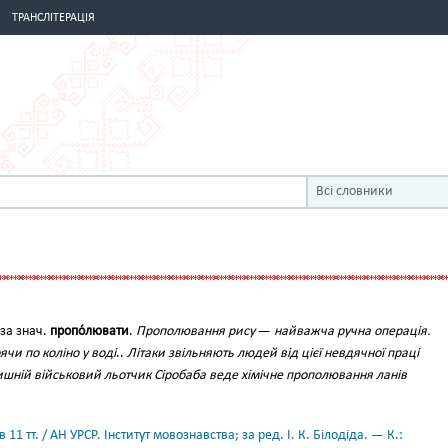
ТРАНСЛІТЕРАЦІЯ
Всі словники
за знач.
пропо́лювати
.
Прополювання рису
—
найважча ручна операція.
ячи по коліно у воді
..
Літаки звільняють людей від цієї невдячної праці
шній військовий льотчик Сіробаба веде хімічне прополювання ланів
11 тт. / АН УРСР. Інститут мовознавства; за ред. І. К. Білодіда. — К.: