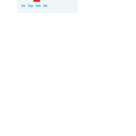
пч
пш
пю
пя