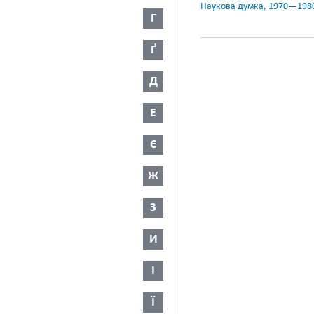
Наукова думка, 1970—198
Г
Ґ
Д
Е
Є
Ж
З
И
І
Ї