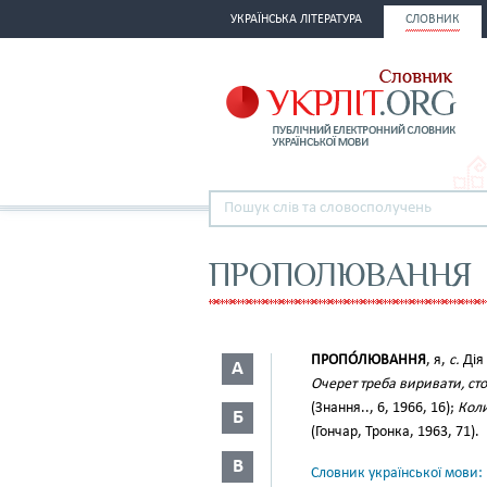
УКРАЇНСЬКА ЛІТЕРАТУРА
СЛОВНИК
ПРОПОЛЮВАННЯ
ПРОПО́ЛЮВАННЯ
, я,
с.
Дія 
А
Очерет треба виривати, сто
(Знання.., 6, 1966, 16);
Коли
Б
(Гончар, Тронка, 1963, 71).
В
Словник української мови: в 