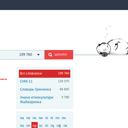
199 760
ШУКАТИ
Всі словники
199 760
СУМ-11
129 375
Словарь Грінченка
66 605
Знаки етнокультури
3 780
Жайворонка
па
пе
пє
пи
пі
пї
пл
пн
по
пп
пр
пс
пт
пу
пф
пх