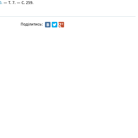
0.
— Т. 7. — С. 259.
Поділитись: