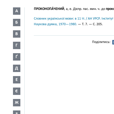
ПРОКОНОПА́ЧЕНИЙ
, а, е. Дієпр. пас. мин. ч. до
проко
А
Словник української мови: в 11 тт. / АН УРСР. Інститут
Б
Наукова думка, 1970—1980.
— Т. 7. — С. 205.
В
Поділитись:
Г
Ґ
Д
Е
Є
Ж