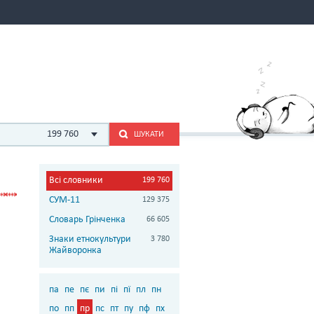
199 760
ШУКАТИ
Всі словники
199 760
СУМ-11
129 375
Словарь Грінченка
66 605
Знаки етнокультури
3 780
Жайворонка
па
пе
пє
пи
пі
пї
пл
пн
по
пп
пр
пс
пт
пу
пф
пх