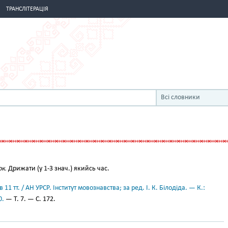
ТРАНСЛІТЕРАЦІЯ
Всі словники
ок.
Дрижати (у 1-3 знач.) якийсь час.
11 тт. / АН УРСР. Інститут мовознавства; за ред. І. К. Білодіда. — К.:
0.
— Т. 7. — С. 172.