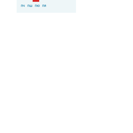
пч
пш
пю
пя