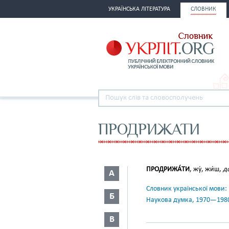
УКРАЇНСЬКА ЛІТЕРАТУРА
СЛОВНИК
ПРОДРИЖАТИ
ПРОДРИЖА́ТИ
, жу́, жи́ш,
д
А
Словник української мови: в 
Б
Наукова думка, 1970—198
В