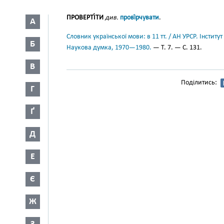
ПРОВЕРТІ́ТИ
див.
прові́рчувати
.
А
Словник української мови: в 11 тт. / АН УРСР. Інститут
Б
Наукова думка, 1970—1980.
— Т. 7. — С. 131.
В
Поділитись:
Г
Ґ
Д
Е
Є
Ж