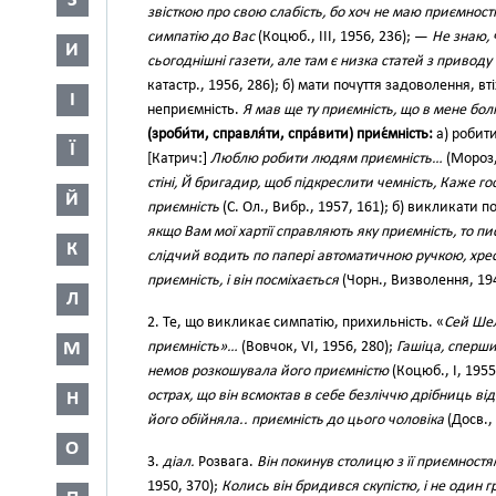
З
звісткою про свою слабість, бо хоч не маю приємност
симпатію до Вас
(Коцюб., III, 1956, 236); —
Не знаю, 
И
сьогоднішні газети, але там є низка статей з привод
катастр., 1956, 286); б) мати почуття задоволення, вті
І
неприємність.
Я мав ще ту приємність, що в мене бол
(зроби́ти, справля́ти, спра́вити) приє́мність:
а) робити
Ї
[Катрич:]
Люблю робити людям приємність…
(Мороз,
стіні, Й бригадир, щоб підкреслити чемність, Каже го
Й
приємність
(С. Ол., Вибр., 1957, 161); б) викликати 
якщо Вам мої хартії справляють яку приємність, то п
К
слідчий водить по папері автоматичною ручкою, хрес
приємність, і він посміхається
(Чорн., Визволення, 194
Л
2. Те, що викликає симпатію, прихильність. «
Сей Ше
М
приємність»…
(Вовчок, VI, 1956, 280);
Гашіца, спершис
немов розкошувала його приємністю
(Коцюб., І, 1955
острах, що він всмоктав в себе безліччю дрібниць ві
Н
його обійняла.. приємність до цього чоловіка
(Досв., 
О
3.
діал.
Розвага.
Він покинув столицю з її приємностя
1950, 370);
Колись він бридився скупістю, і не один г