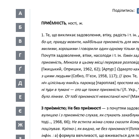
Поділитись:
А
ПРИЄ́МНІСТЬ
, ності,
ж
.
Б
1. Те, що викликає задоволення, втіху, радість і т. ін.
В
бо це, правду мовити, найбільша приємність для ме
милими, хорошими і говорили один одному тільки п
Г
Почуття задоволення, втіхи, насолоди і т. ін.
Гомін за
приємність, Микола в цьому місці перервав розповід
Ґ
(Гжицький, Опришки, 1962, 62); [Артур:]
Одверто кажу
з цими людьми
(Собко, П’єси, 1958, 117); //
ірон
. Те
Д
ніч цілісіньку якийсь пароход
[пароплав]
простояв ко
ні туди в тумані — ото ще также приємність!
(Л. Укр., 
Е
було ліниве. От тобі приємності невиспаної ночі!
(Мак.
З приє́мністю; Не без приє́мності
— з почуттям задово
Є
вулицею і з приємністю слухав, як стукають закаблук
тоді.., 1968, 66);
Не встигла жінка слова сказати йому 
Ж
поцілував. Кріпко і, як видно, не без приємності
(Голов
інфін. :
а) формула ввічливості, що вживається для 