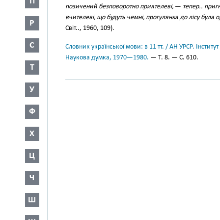
П
позичений безповоротно приятелеві,
—
тепер.. приг
вчителеві, що будуть чемні, прогулянка до лісу бул
Р
Світ.., 1960, 109).
С
Словник української мови: в 11 тт. / АН УРСР. Інститут
Наукова думка, 1970—1980.
— Т. 8. — С. 610.
Т
У
Ф
Х
Ц
Ч
Ш