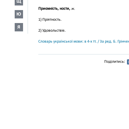
Щ
Приємність, ности,
ж.
Ю
1) Пріятность.
Я
2) Удовольствіе.
Словарь української мови: в 4-х тт. / За ред. Б. Грін
Поділитись: