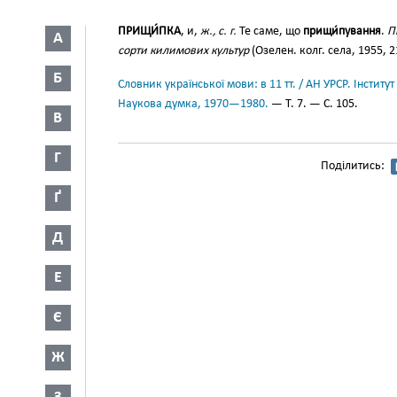
ПРИЩИ́ПКА
, и,
ж., с. г.
Те саме, що
прищи́пування
.
П
А
сорти килимових культур
(Озелен. колг. села, 1955, 2
Б
Словник української мови: в 11 тт. / АН УРСР. Інститут
Наукова думка, 1970—1980.
— Т. 7. — С. 105.
В
Г
Поділитись:
Ґ
Д
Е
Є
Ж