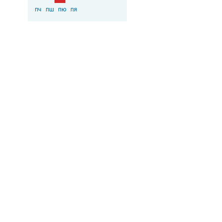
пч
пш
пю
пя