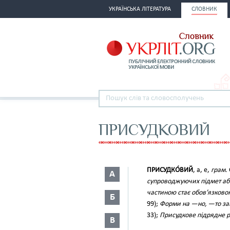
УКРАЇНСЬКА ЛІТЕРАТУРА
СЛОВНИК
ПРИСУДКОВИЙ
ПРИСУДКО́ВИЙ
, а, е,
грам.
А
супроводжуючих підмет або
частиною стає обов’язково
Б
99);
Форми на —но, —то за
33);
Присудкове підрядне 
В