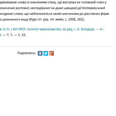
дмінюване слово із значенням стану, що виступає як головний член у
означення раптової, несподіваної чи дуже швидкої дії Котляревський
исудкові слова, що наближаються своїм значенням до дієслівних форм
о доконаного виду
(Курс іст. укр. літ. мови, І, 1958, 162).
11 тт. / АН УРСР. Інститут мовознавства; за ред. І. К. Білодіда. — К.:
0.
— Т. 7. — С. 52.
Поділитись: