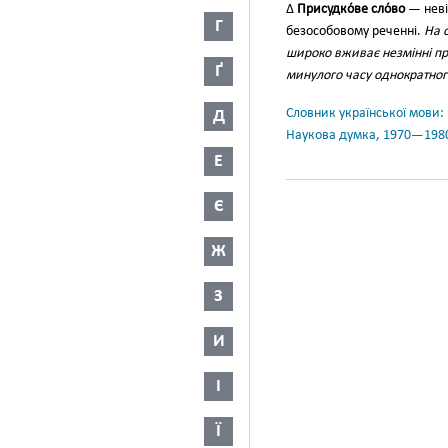
∆
Присудко́ве сло́во
— неві
Г
безособовому реченні.
На 
широко вживає незмінні пр
Ґ
минулого часу однократног
Словник української мови: в 
Д
Наукова думка, 1970—198
Е
Є
Ж
З
И
І
Ї