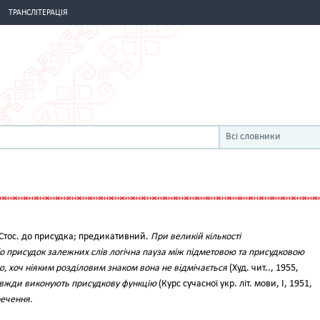
ТРАНСЛІТЕРАЦІЯ
Всі словники
Стос. до присудка; предикативний.
При великій кількості
 присудок залежних слів логічна пауза між підметовою та присудковою
ю, хоч ніяким розділовим знаком вона не відмічається
(Худ. чит.., 1955,
вжди виконують присудкову функцію
(Курс сучасної укр. літ. мови, І, 1951,
речення.