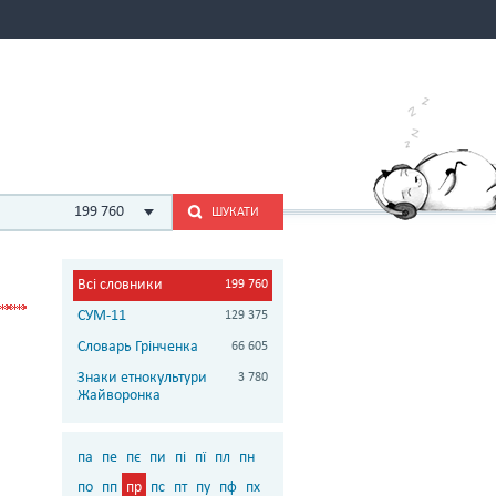
199 760
ШУКАТИ
Всі словники
199 760
СУМ-11
129 375
Словарь Грінченка
66 605
Знаки етнокультури
3 780
Жайворонка
па
пе
пє
пи
пі
пї
пл
пн
по
пп
пр
пс
пт
пу
пф
пх