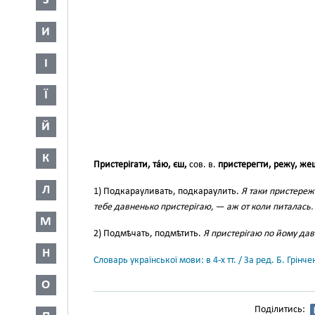
З
И
І
Ї
Й
К
Пристерігати, та́ю, єш,
сов. в.
пристерегти, режу, же
Л
1) Подкарауливать, подкараулить.
Я таки пристережу
тебе давненько пристерігаю, — аж от коли питалась.
М
2) Подмѣчать, подмѣтить.
Я пристерігаю по йому дав
Н
Словарь української мови: в 4-х тт. / За ред. Б. Грін
О
Поділитись: