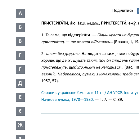
Поділитись:
А
ПРИСТЕРІГА́ТИ
, а́ю, а́єш,
недок.,
ПРИСТЕРЕГТИ́
, ежу́,
Б
1. Те саме, що
підстеріга́ти
. —
Більш красти не будеш
В
пристерігаю, — аж от коли піймалась…
(Вовчок, І, 19
2.
також без додатка.
Наглядати за ким-, чим-небудь
Г
хороші, що де їх і шукать таких. Хоч би тиждень гул
пристережуть, щоб хто лихий не нагодився…
(Вас., I
Ґ
взяли?.. Наберемося, думаю, з ним халепи, треба с
1957, 57).
Д
Словник української мови: в 11 тт. / АН УРСР. Інститут
Е
Наукова думка, 1970—1980.
— Т. 7. — С. 39.
Є
Ж