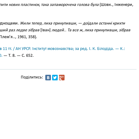
пити нових пластинок, така запаморочена голова була
(Шовк., Інженери,
уднощами.
Жили тепер, лиха прикупивши, — доїдали останні крихти
ший раз ледве зібрав
[Іван]
людей.. Та все ж, лиха прикупивши, зібрав
Плем’я.., 1961, 358).
11 тт. / АН УРСР. Інститут мовознавства; за ред. І. К. Білодіда. — К.:
0.
— Т. 8. — С. 652.
Поділитись: