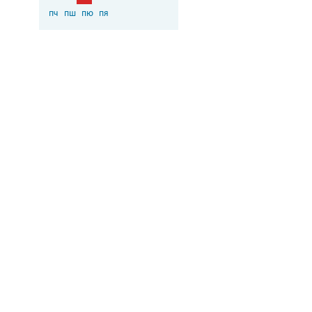
пч
пш
пю
пя