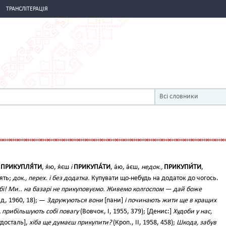
ТРАНСЛІТЕРАЦІЯ
Всі словники
,
ПРИКУПЛЯ́ТИ
, я́ю, я́єш
і
ПРИКУПА́ТИ
, а́ю, а́єш,
недок.,
ПРИКУПИ́ТИ
,
ять;
док., перех. і без додатка.
Купувати що-небудь на додаток до чогось.
любі! Ми.. на базарі не прикуповуємо. Живемо колгоспом — дай боже
д, 1960, 18); —
Здружуються вони
[пани]
і починають жити ще в кращих
, прибільшують собі повагу
(Вовчок, І, 1955, 379); [Денис:]
Худоби у нас,
удосталь],
хіба ще думаєш прикупити?
(Кроп., II, 1958, 458);
Шкода, забув