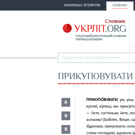
УКРАЇНСЬКА ЛІТЕРАТУРА
СЛОВНИК
ПРИКУПОВУВАТИ
ПРИКУПО́ВУВАТИ
, ую, уєш
А
куплю́, ку́пиш;
мн.
прику́пл
—
Їжте, гостоньки, їжте, 
Б
всякому!
(Бабляк, Вишн. са
будинках, прикупають села
В
слава господові, вдоволь
[