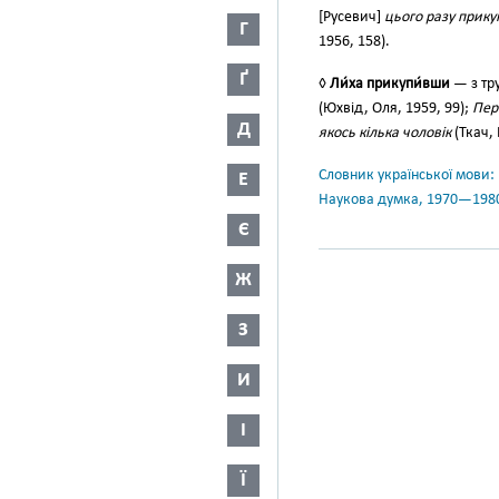
[Русевич]
цього разу прику
Г
1956, 158).
Ґ
◊
Ли́ха прикупи́вши
— з тр
(Юхвід, Оля, 1959, 99);
Пер
Д
якось кілька чоловік
(Ткач, 
Словник української мови: в 
Е
Наукова думка, 1970—198
Є
Ж
З
И
І
Ї