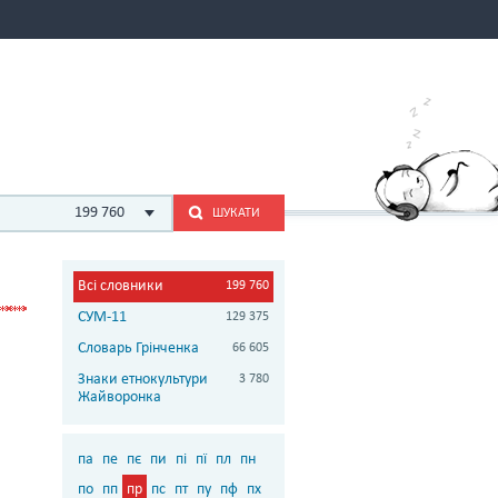
199 760
ШУКАТИ
Всі словники
199 760
СУМ-11
129 375
Словарь Грінченка
66 605
Знаки етнокультури
3 780
Жайворонка
па
пе
пє
пи
пі
пї
пл
пн
по
пп
пр
пс
пт
пу
пф
пх