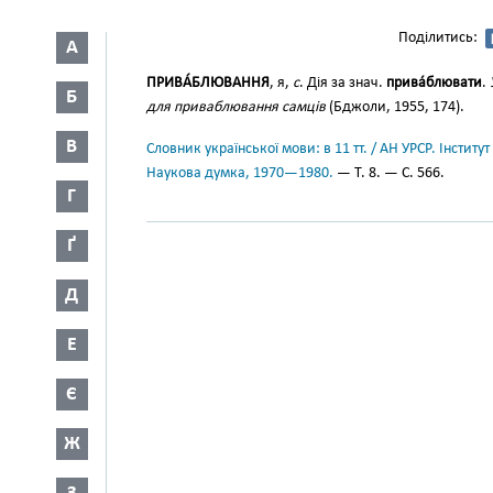
Поділитись:
А
ПРИВА́БЛЮВАННЯ
, я,
с
. Дія за знач.
прива́блювати
.
Б
для приваблювання самців
(Бджоли, 1955, 174).
В
Словник української мови: в 11 тт. / АН УРСР. Інститут
Наукова думка, 1970—1980.
— Т. 8. — С. 566.
Г
Ґ
Д
Е
Є
Ж