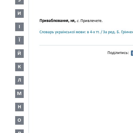
З
И
Приваблювання, ня,
с.
Привлечете.
І
Словарь української мови: в 4-х тт. / За ред. Б. Грін
Ї
Й
Поділитись:
К
Л
М
Н
О