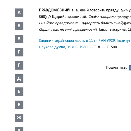
ПРАВДОМО́ВНИЙ
, а, е. Який говорить правду.
Цим р
А
360); // Щирий, правдивий.
Стефа говорила правду пр
І ця його правдомовна.. одвертість болить її найдуж
Б
Серця у нас пісенні, правдомовні
(Павл., Бистрина, 19
В
Словник української мови: в 11 тт. / АН УРСР. Інститут
Наукова думка, 1970—1980.
— Т. 8. — С. 500.
Г
Ґ
Поділитись:
Д
Е
Є
Ж