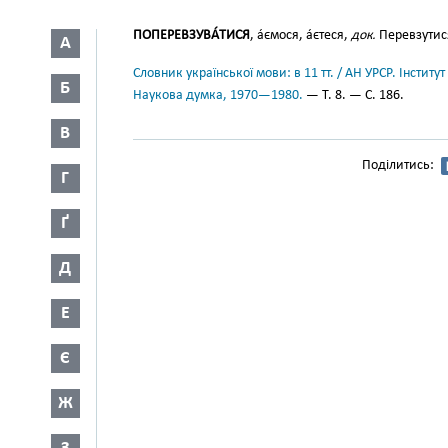
ПОПЕРЕВЗУВА́ТИСЯ
, а́ємося, а́єтеся,
док.
Перевзутися
А
Словник української мови: в 11 тт. / АН УРСР. Інститут
Б
Наукова думка, 1970—1980.
— Т. 8. — С. 186.
В
Поділитись:
Г
Ґ
Д
Е
Є
Ж