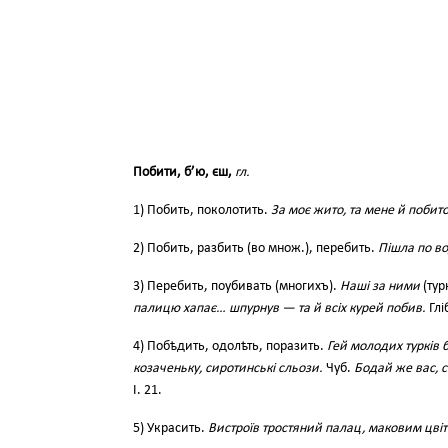
Побити, б’ю, єш,
гл.
1) Побить, поколотить.
За моє жито, та мене й побито
2) Побить, разбить (во множ.), перебить.
Пішла по во
3) Перебить, поубивать (многихъ).
Наші за ними
(тур
палицю хапає… шпурнув — та й всіх курей побив.
Гліб
4) Побѣдить, одолѣть, поразить.
Гей молодих турків 
козаченьку, сиротинські сльози.
Чуб.
Бодай же вас, с
І. 21.
5) Украсить.
Вистроїв тростяний палац, маковим цві