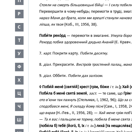
П
Стояли на смерть більшовицькі бійці — І силу побили
Перевершити в чому-небудь; перемогти в труді, змага
Р
нараз Маня до брата, коли ми врешті станули наново
ліпша, як твоя
(Коб., III, 1956, 38).
С
Поби́ти реко́рд
— перемогти в змаганні.
Уперта борот
Т
Рекорд побив здоровенний дядько Ананій
(Є. Кравч.
У
7.
карт.
Покрити карту.
Побити десятку.
8.
діал.
Прикрасити.
Вистроїв тростяний палац, мак
Ф
9.
діал.
Оббити.
Побити дах залізом.
Х
◊ Поби́й мене́ [cвяти́й] хрест (грім, бо́же
і т. ін.
); Хай (
Ц
Поби́ла б мене́ свята́ земля́
,
заст. —
те саме, що
Грім 
ото в’юни так пахнуть
(Стельмах, І, 1962, 96);
Що за с
Ч
сподобався мені, Я складу йому пісні
(Сам., І, 1958, 
що вкрав
(Н.-Лев., II, 1956, 28); —
Хай мене грім поб’
Ш
—
Та я вас і пальцем не торкну, побила б мене свята
(поби́ла б) тебе́ (його́, її́, їх
і т. ін.
) лиха́ [та нещасли́ва]