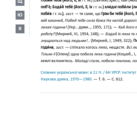
Поби́й тебе́ (його́, її́, їх
і т. ін
.
) [святи́й] хрест; Хай (неха́й
Щ
поб’є́; Бода́й тебе́ (його́, її́, їх
і т. ін.
) зли́дні поби́ли (л
поби́в
і т. ін
.)
,
заст. —
те саме, що
Грім би тебе́ (його́, її
Ю
мій коханий, Побий тебе сила божа На наглій дорозі
лихая година!
(Укр.. думи.., 1955, 171); —
Хай його п
Я
роботу?
(Мирний, III, 1954, 148); —
Бодай їх лиха та
знущаються над людьми!..
(Мирний, І, 1949, 322);
По
годи́на
,
заст. —
спіткало когось лихо, нещастя.
Всі л
Тільки її
[Олену]
одну побила лиха година
(Коцюб., І,
землі вклонитись.
Молоді стали, побили поклони, по
Словник української мови: в 11 тт. / АН УРСР. Інститут
Наукова думка, 1970—1980.
— Т. 6. — С. 612.