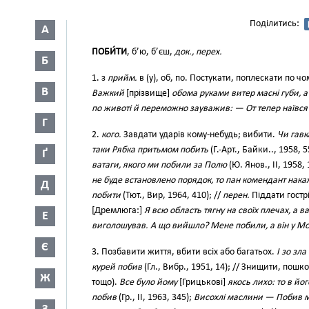
Поділитись:
А
ПОБИ́ТИ
, б’ю, б’єш,
док., перех.
Б
1. з
прийм.
в (у), об, по. Постукати, поплескати по ч
В
Важкий
[прізвище]
обома руками витер масні губи, а
по животі й переможно зауважив: — От тепер наївся
Г
2.
кого.
Завдати ударів кому-небудь; вибити.
Чи гавк
таки Рябка притьмом побить
(Г.-Арт., Байки.., 1958, 5
Ґ
ватаги, якого ми побили за Полю
(Ю. Янов., II, 1958,
не буде встановлено порядок, то пан комендант нак
Д
побити
(Тют., Вир, 1964, 410); //
перен.
Піддати гострі
[Дремлюга:]
Я всю область тягну на своїх плечах, а 
Е
виголошував. А що вийшло? Мене побили, а він у Мос
Є
3. Позбавити життя, вбити всіх або багатьох.
І зо зл
курей побив
(Гл., Вибр., 1951, 14); // Знищити, пошко
Ж
тощо).
Все було йому
[Грицькові]
якось лихо: то в йог
побив
(Гр., II, 1963, 345);
Висохлі маслини — Побив 