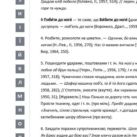
З
Градом хліб побило
(Головко, II, 1957, 514); //
перен.
горе та нужда.
И
◊ Поби́ти до ноги́
— те саме, що
Ви́бити до ноги́ (
див
зустрінуть — поб’ють до ноги
(Воронько, Драгі.., 1959
І
4. Розбити, розколоти на шматки. —
Одчини, бо вікн
Ї
ногою
(Н.-Лев., II, 1956, 270);
Нас із мамою вигнали
[
Вир, 1964, 250).
Й
5. Пошкодити ударами, поштовхами і т. ін.
На нозі у 
К
побив об брук пальці
(Чорн., Потік.., 1956, 179);
І я п
1957, 318);
Чумаченко ставав нещадним, коли виявля
Л
людьми.. — Шофер машину поб’є, та й то його судят
1958, 282); // Стоптати, зносити (взуття).
Аж черевики
М
1950, 31); [Журавель:]
Наш Панько за дорогу геть чи
Проїсти тканину, одяг і т. ін. (про міль).
Прибіг додому
Н
«Значить, сіллю стрельнув, чортів крамар!..» догадав
заглибинами шкіру обличчя (про віспу).
О
6. Завдати поразки супротивникові; перемогти.
Шотл
Як Брюс водив до бою вас? Знов кличу разом всіх іти: