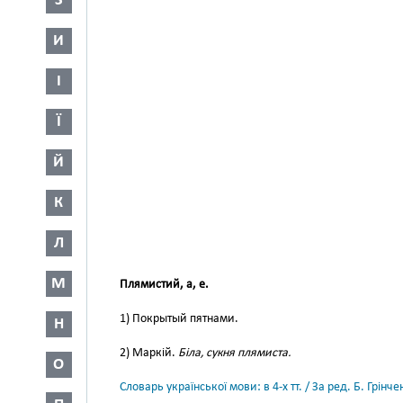
З
И
І
Ї
Й
К
Л
М
Плямистий, а, е.
1) Покрытый пятнами.
Н
2) Маркій.
Біла, сукня плямиста.
О
Словарь української мови: в 4-х тт. / За ред. Б. Грін