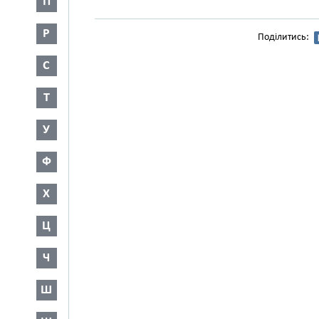
П
Р
Поділитись:
С
Т
У
Ф
Х
Ц
Ч
Ш