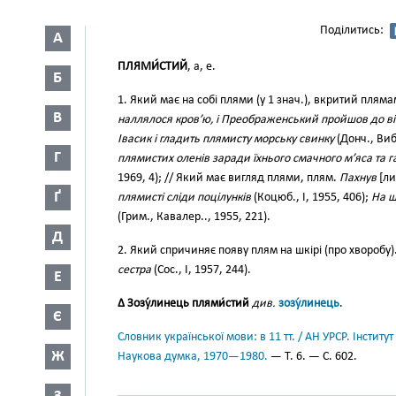
Поділитись:
А
ПЛЯМИ́СТИЙ
, а, е.
Б
1. Який має на собі плями (у 1 знач.), вкритий плям
В
наллялося кров’ю, і Преображенський пройшов до ві
Івасик і гладить плямисту морську свинку
(Донч., Виб
Г
плямистих оленів заради їхнього смачного м’яса та г
1969, 4); // Який має вигляд плями, плям.
Пахнув
[ли
Ґ
плямисті сліди поцілунків
(Коцюб., І, 1955, 406);
На щ
(Грим., Кавалер.., 1955, 221).
Д
2. Який спричиняє появу плям на шкірі (про хворобу)
сестра
(Сос., І, 1957, 244).
Е
∆ Зозу́линець плями́стий
див.
зозу́линець
.
Є
Словник української мови: в 11 тт. / АН УРСР. Інститут
Ж
Наукова думка, 1970—1980.
— Т. 6. — С. 602.